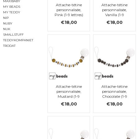
MAXIBABY
Attache-tétine
Attache-tétine
MY BEADS
personnalisée,
personnalisée,
MY TEDDY
Pink (1-9 lettres)
Vanilla (1-9
NIP
lettres)
€18,00
€18,00
NUBY
NUK
SMALLSTUFF
TEDDYKOMPANIET
TRODAT
Attache-tétine
Attache-tétine
personnalisée,
personnalisée,
Mustard (1-9
Chocolate (1-9
lettres)
lettres)
€18,00
€18,00