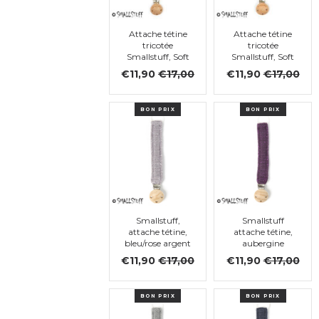
Attache tétine
Attache tétine
tricotée
tricotée
Smallstuff, Soft
Smallstuff, Soft
Yellow
Green
€11,90
€17,00
€11,90
€17,00
BON PRIX
BON PRIX
Smallstuff,
Smallstuff
attache tétine,
attache tétine,
bleu/rose argent
aubergine
€11,90
€17,00
€11,90
€17,00
BON PRIX
BON PRIX