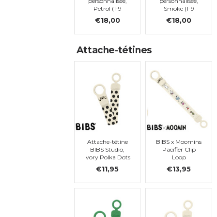
personnalisée,
personnalisée,
Petrol (1-9
Smoke (1-9
lettres)
lettres)
€18,00
€18,00
Attache-tétines
Attache-tétine
BIBS x Moomins
BIBS Studio,
Pacifier Clip
Ivory Polka Dots
Loop
€11,95
€13,95