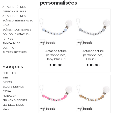
personnalisées
ATTACHE-TÉTINES
PERSONNALISÉES
ATTACHE-TÉTINES
BOÎTES À TÉTINES AVEC
NOM
BOÎTES POUR TÉTINES
DOUDOUS ATTACHE-
TÉTINES
ANNEAUX DE
DENTITION
Attache-tétine
Attache-tétine
AUTRES PRODUITS
personnalisée,
personnalisée,
Baby blue (1-9
Cloud (1-9
lettres)
lettres)
€18,00
€18,00
MARQUES
BEBE-LLO
BIBS
DIFRAX
ELODIE DETAILS
ESSKA
FILIBABBA
FRANCK & FISCHER
LES DEGLINGOS
MAM