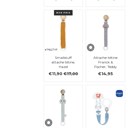
BON PRIX
Smallstuff
Attache-tétine
attache tétine,
Franck &
Hazel
Fischer, Teddy
Grey
€11,90
€17,00
€14,95