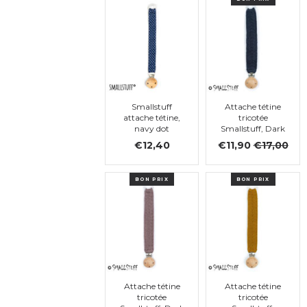
Smallstuff
Attache tétine
attache tétine,
tricotée
navy dot
Smallstuff, Dark
Denim
€12,40
€11,90
€17,00
BON PRIX
BON PRIX
Attache tétine
Attache tétine
tricotée
tricotée