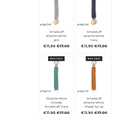
Smalstuff
Smallstuff
attache tétine,
attache tétine,
gris
navy
€11,90
€17,00
€11,90
€17,00
BON PRIX
BON PRIX
Attache tétine
Smallstuff
tricotée
attache tétine,
Smallstuff, Dark
Maple Syrup
Green
€11,90
€17,00
€11,90
€17,00