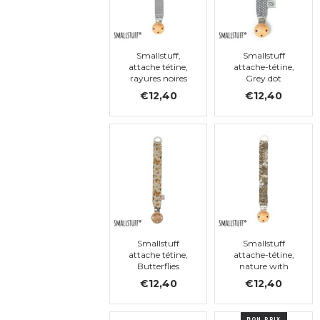
Smallstuff,
Smallstuff
attache tétine,
attache-tétine,
rayures noires
Grey dot
€12,40
€12,40
Smallstuff
Smallstuff
attache tétine,
attache-tétine,
Butterflies
nature with
grey flowers
€12,40
€12,40
BON PRIX