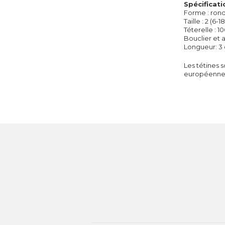
Spécificati
F
orme : ron
T
aille : 2 (6-
Téterelle
: 1
Bouclier et 
L
ongueur: 3
Les
tétines
s
européenne 