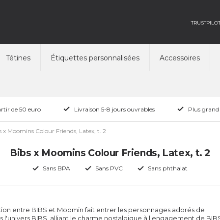
TRUSTPILO
Tétines
Étiquettes personnalisées
Accessoires
rtir de 50 euro
Livraison 5-8 jours ouvrables
Plus grand
s x Moomins Colour Friends, Latex, t. 2
Bibs x Moomins Colour Friends, Latex, t. 2
Sans BPA
Sans PVC
Sans phthalat
tion entre BIBS et Moomin fait entrer les personnages adorés de
l'univers BIBS, alliant le charme nostalgique à l'engagement de BIB