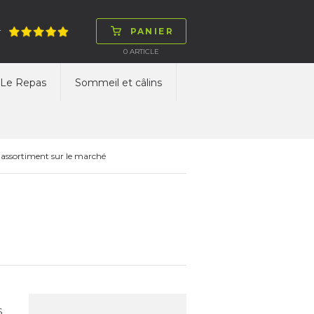
PANIER
T
0
ARTICLE
Le Repas
Sommeil et câlins
 assortiment sur le marché
S