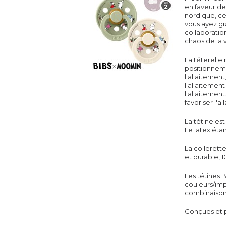
en faveur de 
nordique, ce
vous ayez gr
collaboration
chaos de la v
La tét
erelle
r
positionneme
l'allaitement
l'allaitemen
l'allaitemen
favoriser l'a
La tétine es
Le latex étan
La
collerett
et durable, 
Les
tétines
B
couleurs/imp
combinaisons
Conçues et 