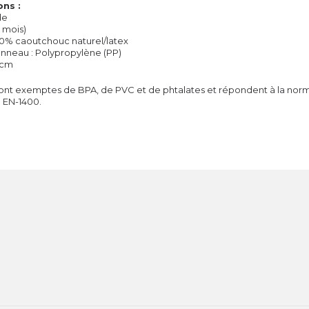
ons :
de
18 mois)
00% caoutchouc naturel/latex
anneau : Polypropylène (PP)
 cm
ont exemptes de BPA, de PVC et de phtalates et répondent à la nor
EN-1400.