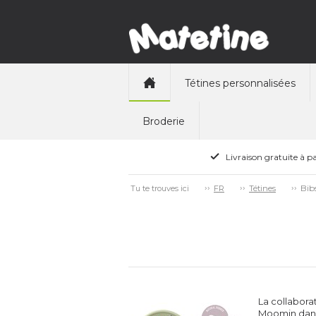
Tétines personnalisées
Broderie
Livraison gratuite à pa
Bib
Tu te trouves ici
FR
Tétines
La collabora
Moomin dans 