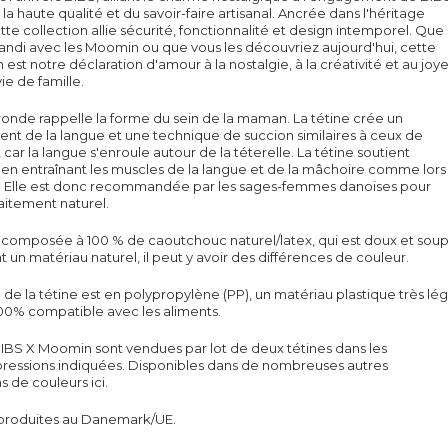
la haute qualité et du savoir-faire artisanal. Ancrée dans l'héritage
tte collection allie sécurité, fonctionnalité et design intemporel. Que
andi avec les Moomin ou que vous les découvriez aujourd'hui, cette
 est notre déclaration d'amour à la nostalgie, à la créativité et au joy
ie de famille.
onde rappelle la forme du sein de la maman. La tétine crée un
nt de la langue et une technique de succion similaires à ceux de
, car la langue s'enroule autour de la tét
erelle
. La
tétine
soutient
t en entraînant les muscles de la langue et de la mâchoire comme lors
t. Elle est donc recommandée par les sages-femmes danoises pour
llaitement naturel.
t composée à 100 % de caoutchouc naturel/latex, qui est doux et soup
t un matériau naturel, il peut y avoir des différences de couleur.
e
de la tétine est en polypropylène (PP), un matériau plastique très lé
100% compatible avec les aliments.
IBS X Moomin sont vendues par lot de deux
tétines
dans les
ressions indiquées. Disponibles dans de nombreuses autres
 de couleurs ici.
produites au Danemark/UE.