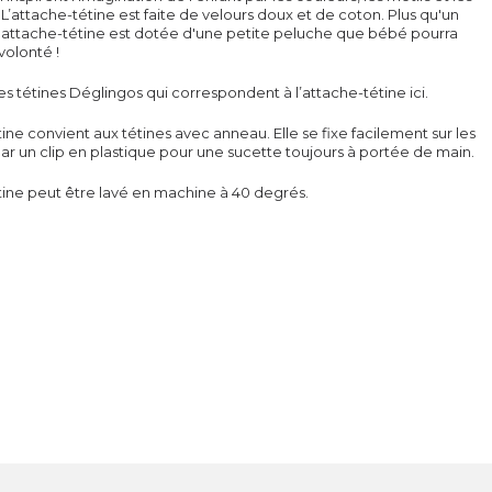
 L’attache-tétine est faite de velours doux et de coton. Plus qu'un
l'attache-tétine est dotée d'une petite peluche que bébé pourra
volonté !
s tétines Déglingos qui correspondent à l’attache-tétine
ici
.
ine convient aux tétines avec anneau. Elle se fixe facilement sur les
r un clip en plastique pour une sucette toujours à portée de main.
tine peut être lavé en machine à 40 degrés.