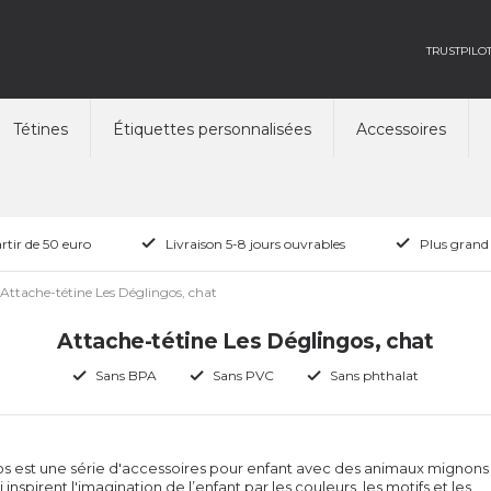
TRUSTPILO
Tétines
Étiquettes personnalisées
Accessoires
rtir de 50 euro
Livraison 5-8 jours ouvrables
Plus grand
Attache-tétine Les Déglingos, chat
Attache-tétine Les Déglingos, chat
Sans BPA
Sans PVC
Sans phthalat
s est une série d'accessoires pour enfant avec des animaux mignons
inspirent l'imagination de l’enfant par les couleurs, les motifs et les