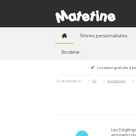
Tétines personnalisées
Broderie
Livraison gratuite à pa
Tu te trouves ici
FR
Accessoires
Les Déglingo
amusants qui 