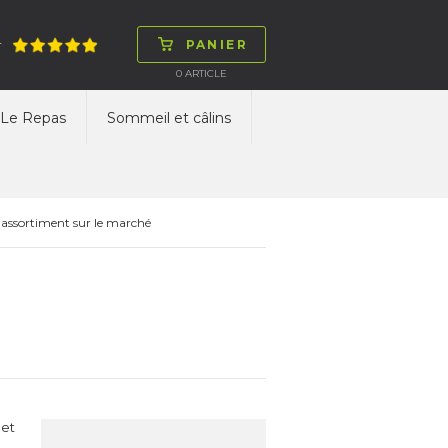
PANIER
T
0
ARTICLE
Le Repas
Sommeil et câlins
 assortiment sur le marché
 et