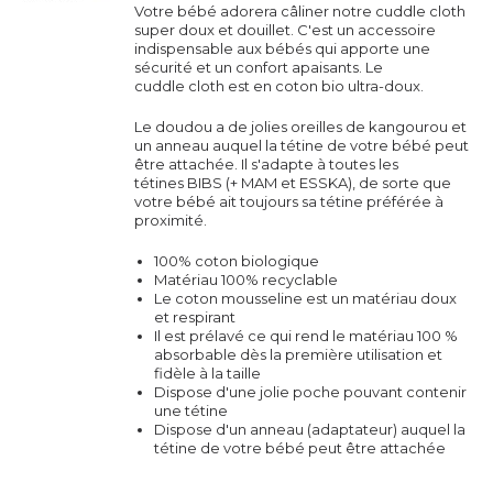
Votre bébé adorera câliner notre cuddle cloth
super doux et douillet. C'est un accessoire
indispensable aux bébés qui apporte une
sécurité et un confort apaisants. Le
cuddle
cloth est en coton bio ultra-doux.
Le doudou a de jolies oreilles de kangourou et
un anneau auquel la tétine de votre bébé peut
être attachée. Il s'adapte à toutes les
tétines
BIBS (+ MAM et ESSKA)
, de sorte que
votre bébé ait toujours sa tétine préférée à
proximité.
100% coton biologique
Matériau 100% recyclable
Le coton mousseline est un matériau doux
et respirant
Il est prélavé ce qui rend le matériau 100 %
absorbable dès la première utilisation et
fidèle à la taille
Dispose d'une jolie poche pouvant contenir
une tétine
Dispose d'un anneau (adaptateur) auquel la
tétine de votre bébé peut être attachée