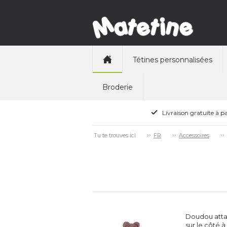
Tétines personnalisées
Broderie
Livraison gratuite à pa
Tu te trouves ici
FR
Accessoires
Doudou attac
sur le côté 