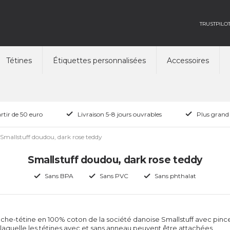
TRUSTPILO
Tétines
Étiquettes personnalisées
Accessoires
rtir de 50 euro
Livraison 5-8 jours ouvrables
Plus grand
Smallstuff doudou, dark rose teddy
Smallstuff doudou, dark rose teddy
Sans BPA
Sans PVC
Sans phthalat
he-tétine en 100% coton de la société danoise Smallstuff avec pinc
à laquelle les tétines avec et sans anneau peuvent être attachées.