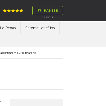
PANIER
T
0
ARTICLE
Le Repas
Sommeil et câlins
 assortiment sur le marché
e