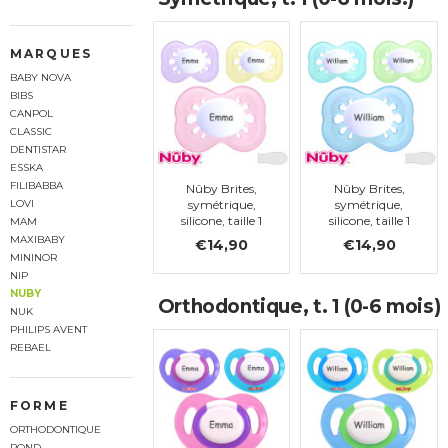
MARQUES
BABY NOVA
BIBS
CANPOL
CLASSIC
DENTISTAR
ESSKA
FILIBABBA
Nûby Brites,
Nûby Brites,
symétrique,
symétrique,
LOVI
silicone, taille 1
silicone, taille 1
MAM
MAXIBABY
€14,90
€14,90
MININOR
NIP
NUBY
Orthodontique, t. 1 (0-6 mois)
NUK
PHILIPS AVENT
REBAEL
FORME
ORTHODONTIQUE
ROND