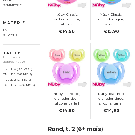
SYMMETRIC
Nûby Classic,
Nûby Classic,
orthodontique,
orthodontique,
MATERIEL
silicone
silicone
LATEX
€14,90
€15,90
SILICONE
TAILLE
La taille est
approximative
TAILLE 0 (0-3 MOIS)
TAILLE 1 (0-6 MOIS)
TAILLE 2 (6+ MOIS)
TAILLE 3 (16-36 MOIS)
Nûby Teardrop,
Nûby Teardrop,
orthodontisch,
orthodontique,
silicone, taille 1
silicone, taille 1
€14,90
€14,90
Rond, t. 2 (6+ mois)