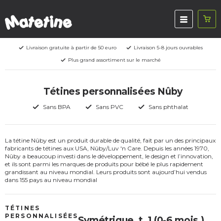
Livraison gratuite à partir de 50 euro
Livraison 5-8 jours ouvrables
Plus grand assortiment sur le marché
Tétines personnalisées Nûby
Sans BPA
Sans PVC
Sans phthalat
La tétine Nûby est un produit durable de qualité, fait par un des principaux
fabricants de tétines aux USA, Nûby/Luv 'n Care. Depuis les années 1970,
Nûby a beaucoup investi dans le développement, le design et l’innovation,
et ils sont parmi les marques de produits pour bébé le plus rapidement
grandissant au niveau mondial. Leurs produits sont aujourd’hui vendus
dans 155 pays au niveau mondial
TÉTINES
PERSONNALISÉES
Symétrique, t. 1 (0-6 mois.)