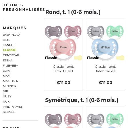
TÉTINES
PERSONNALISÉES
Rond, t. 1 (0-6 mois.)
MARQUES
BABY NOVA
BIBS
CANPOL
CLASSIC
DENTISTAR
ESSKA
FILIBABBA
Classic, rond,
Classic, rond,
latex, taille 1
latex, taille 1
LOVI
MAM
MAXIBABY
€11,00
€11,00
MININOR
NIP
NUBY
Symétrique, t. 1 (0-6 mois.)
NUK
PHILIPS AVENT
REBAEL