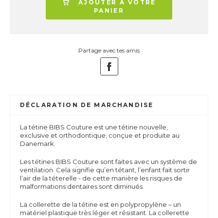
AJOUTER À VOTRE
PANIER
Partage avec tes amis
DÉCLARATION DE MARCHANDISE
La tétine BIBS Couture est une tétine nouvelle,
exclusive et orthodontique, conçue et produite au
Danemark.
Les tétines BIBS Couture sont faites avec un système de
ventilation. Cela signifie qu’en tétant, l’enfant fait sortir
l’air de la téterelle - de cette manière les risques de
malformations dentaires sont diminués.
La collerette de la tétine est en polypropylène – un
matériel plastique très léger et résistant. La collerette