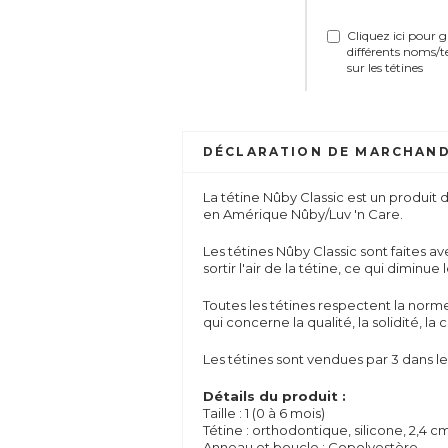
Cliquez ici pour 
différents noms/t
sur les tétines
DÉCLARATION DE MARCHAND
La tétine Nûby Classic est un produit 
en Amérique Nûby/Luv 'n Care.
Les tétines Nûby Classic sont faites av
sortir l'air de la tétine, ce qui diminue 
Toutes les tétines respectent la nor
qui concerne la qualité, la solidité, 
Les tétines sont vendues par 3 dans le
Détails du produit :
Taille : 1 (0 à 6 mois)
Tétine : orthodontique, silicone, 2,4 c
Anneau et boucle : Copolyestère