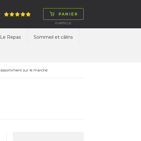
PANIER
T
0
ARTICLE
Le Repas
Sommeil et câlins
 assortiment sur le marché