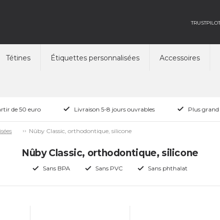
TRUSTPILO
Tétines
Étiquettes personnalisées
Accessoires
rtir de 50 euro
Livraison 5-8 jours ouvrables
Plus grand
Nûby Classic, orthodontique, silicone
isées
Nûby Classic, orthodontique, silicone
Sans BPA
Sans PVC
Sans phthalat