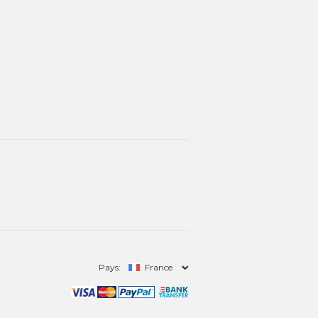
Pays:
France