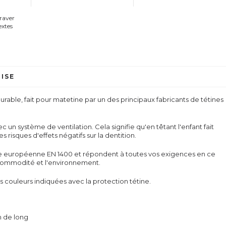
graver
extes
ISE
durable, fait pour matetine par un des principaux fabricants de tétines
ec un système de ventilation. Cela signifie qu'en têtant l'enfant fait
les risques d'effets négatifs sur la dentition.
me européenne EN 1400 et répondent à toutes vos exigences en ce
la commodité et l'environnement.
s couleurs indiquées avec la protection tétine.
m de long