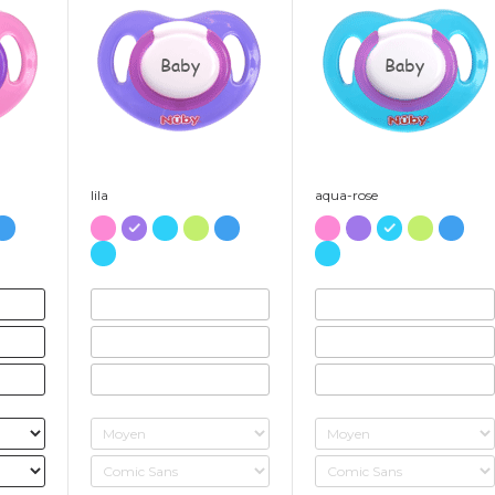
Baby
Baby
lila
aqua-rose