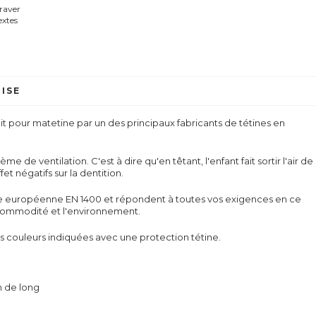
graver
extes
ISE
fait pour matetine par un des principaux fabricants de tétines en
me de ventilation. C'est à dire qu'en têtant, l'enfant fait sortir l'air de
fet négatifs sur la dentition.
me européenne EN 1400 et répondent à toutes vos exigences en ce
la commodité et l'environnement.
es couleurs indiquées avec une protection tétine.
m de long