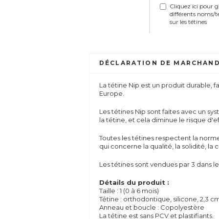
Cliquez ici pour 
différents noms/t
sur les tétines
DÉCLARATION DE MARCHAND
La tétine Nip est un produit durable, 
Europe.
Les tétines Nip sont faites avec un systè
la tétine, et cela diminue le risque d'ef
Toutes les tétines respectent la nor
qui concerne la qualité, la solidité, 
Les tétines sont vendues par 3 dans l
Détails du produit :
Taille : 1 (0 à 6 mois)
Tétine : orthodontique, silicone, 2,3 c
Anneau et boucle : Copolyestère
La tétine est sans PCV et plastifiants.