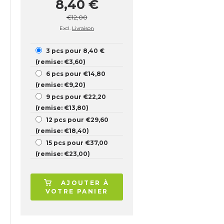
8,40 €
€12,00
Excl.
Livraison
3 pcs pour 8,40 €
(remise: €3,60)
6 pcs pour €14,80
(remise: €9,20)
9 pcs pour €22,20
(remise: €13,80)
12 pcs pour €29,60
(remise: €18,40)
15 pcs pour €37,00
(remise: €23,00)
AJOUTER À
VOTRE PANIER