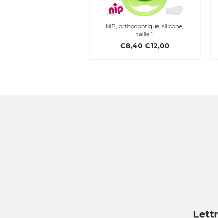
NIP, orthodontique, silicone,
taille 1
€8,40
€12,00
Lett