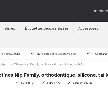
TRUSTPILO
Tétines
Étiquettes personnalisées
Accessoires
rtir de 50 euro
Livraison 5-8 jours ouvrables
Plus grand
Tétines Nip Family, orthodontique, silicone, taille 1
isées
tines Nip Family, orthodontique, silicone, taill
Sans BPA
Sans PVC
Sans phthalat