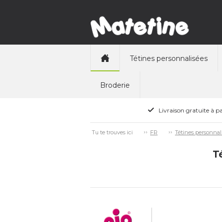
Tétines personnalisées
Broderie
Livraison gratuite à pa
Tu te trouves ici
FR
Tétines personnal
Té