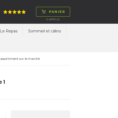
PANIER
T
0
ARTICLE
Le Repas
Sommeil et câlins
 assortiment sur le marché
e 1