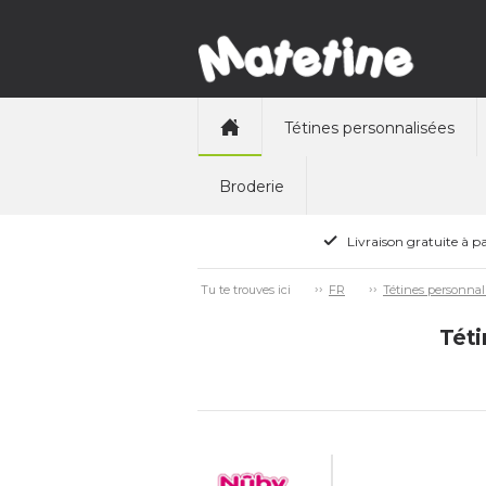
Tétines personnalisées
Broderie
Livraison gratuite à pa
Tu te trouves ici
FR
Tétines personnal
Téti