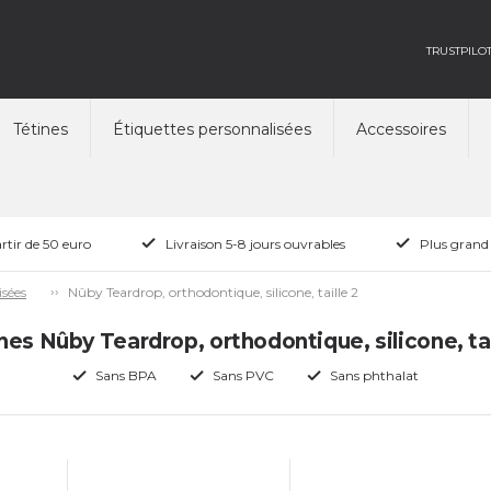
TRUSTPILO
Tétines
Étiquettes personnalisées
Accessoires
rtir de 50 euro
Livraison 5-8 jours ouvrables
Plus grand
Nûby Teardrop, orthodontique, silicone, taille 2
isées
nes Nûby Teardrop, orthodontique, silicone, tai
Sans BPA
Sans PVC
Sans phthalat