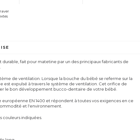
graver
extes
ISE
 durable, fait pour matetine par un des principaux fabricants de
.
ystème de ventilation. Lorsque la bouche du bébé se referme sur la
relle est expulsé à travers le système de ventilation. Cet orifice de
riser le bon développement bucco-dentaire de votre bébé.
me européenne EN 1400 et répondent à toutes vos exigences en ce
la commodité et l'environnement.
s couleurs indiquées.
 de long