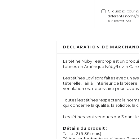
Cliquez ici pour 
différents noms/t
sur les tétines
DÉCLARATION DE MARCHAND
La tétine Nûby Teardrop est un produit
tétines en Amérique Nûby/Luv 'n Care
Les tétines Lovi sont faites avec un s
téterelle, l'air à l'intérieur de la téte
ventilation est nécessaire pour favo
Toutes les tétines respectent la nor
qui concerne la qualité, la solidité, 
Les tétines sont vendues par 3 dans le
Détails du produit :
Taille : 2 (6-36 mois)
Tétine : orthodontique, silicone, 3 cm