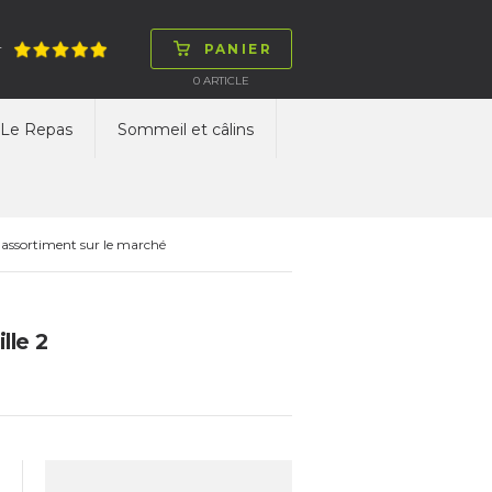
PANIER
T
0
ARTICLE
Le Repas
Sommeil et câlins
 assortiment sur le marché
lle 2