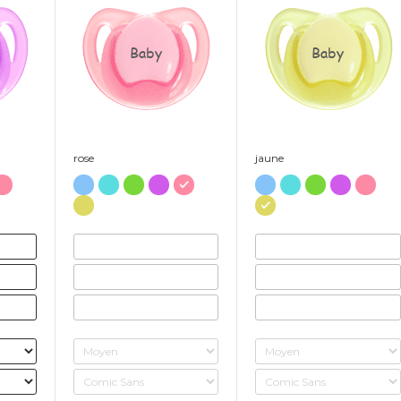
Baby
Baby
rose
jaune