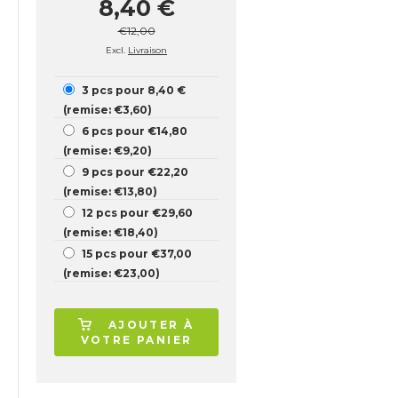
8,40 €
€12,00
Excl.
Livraison
3 pcs pour 8,40 €
(remise: €3,60)
6 pcs pour €14,80
(remise: €9,20)
9 pcs pour €22,20
(remise: €13,80)
12 pcs pour €29,60
(remise: €18,40)
15 pcs pour €37,00
(remise: €23,00)
AJOUTER À
VOTRE PANIER