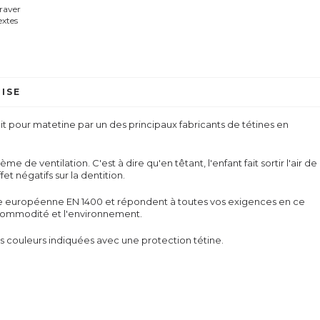
graver
extes
ISE
fait pour matetine par un des principaux fabricants de tétines en
me de ventilation. C'est à dire qu'en têtant, l'enfant fait sortir l'air de
fet négatifs sur la dentition.
me européenne EN 1400 et répondent à toutes vos exigences en ce
la commodité et l'environnement.
es couleurs indiquées avec une protection tétine.