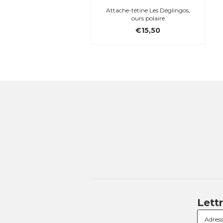
Attache-tétine Les Déglingos,
ours polaire
€15,50
Lett