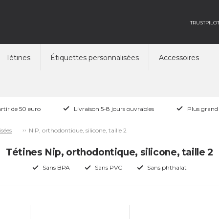
TRUSTPILO
Tétines
Étiquettes personnalisées
Accessoires
rtir de 50 euro
Livraison 5-8 jours ouvrables
Plus grand
NIP, orthodontique, silicone, taille 2
isées
Tétines Nip, orthodontique, silicone, taille 2
Sans BPA
Sans PVC
Sans phthalat