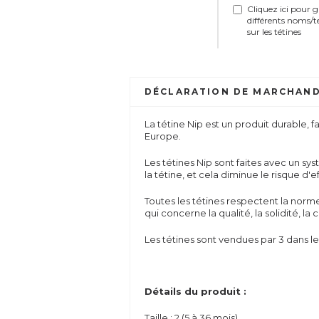
Cliquez ici pour 
différents noms/t
sur les tétines
DÉCLARATION DE MARCHAND
La tétine Nip est un produit durable, 
Europe.
Les tétines Nip sont faites avec un systè
la tétine, et cela diminue le risque d'ef
Toutes les tétines respectent la nor
qui concerne la qualité, la solidité, 
Les tétines sont vendues par 3 dans l
Détails du produit :
Taille : 2 (5 à 36 mois).