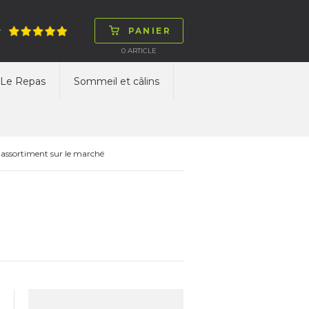
PANIER
T
0
ARTICLE
Le Repas
Sommeil et câlins
 assortiment sur le marché