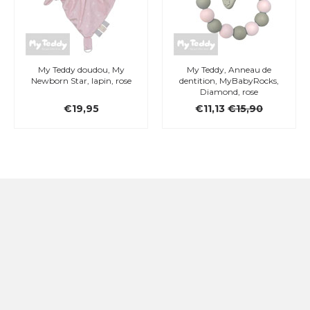
My Teddy doudou, My
My Teddy, Anneau de
Newborn Star, lapin, rose
dentition, MyBabyRocks,
Diamond, rose
€19,95
€11,13
€15,90