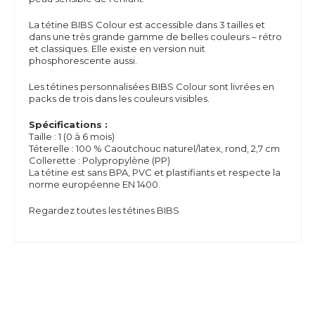
La tétine BIBS Colour est accessible dans 3 tailles et
dans une très grande gamme de belles couleurs – rétro
et classiques. Elle existe en version nuit
phosphorescente aussi.
Les tétines personnalisées BIBS Colour sont livrées en
packs de trois dans les couleurs visibles.
Spécifications :
Taille : 1 (0 à 6 mois)
Téterelle : 100 % Caoutchouc naturel/latex, rond, 2,7 cm
Collerette : Polypropylène (PP)
La tétine est sans
BPA,
PVC et plastifiants et respecte la
norme européenne EN 1400.
Regardez toutes les tétines BIBS