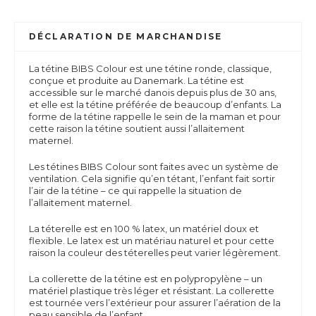
DÉCLARATION DE MARCHANDISE
La tétine BIBS Colour est une tétine ronde, classique,
conçue et produite au Danemark. La tétine est
accessible sur le marché danois depuis plus de 30 ans,
et elle est la tétine préférée de beaucoup d’enfants. La
forme de la tétine rappelle le sein de la maman et pour
cette raison la tétine soutient aussi l’allaitement
maternel.
Les tétines BIBS Colour sont faites avec un système de
ventilation. Cela signifie qu’en tétant, l’enfant fait sortir
l’air de la tétine – ce qui rappelle la situation de
l’allaitement maternel.
La téterelle est en 100 % latex, un matériel doux et
flexible. Le latex est un matériau naturel et pour cette
raison la couleur des téterelles peut varier légèrement.
La collerette de la tétine est en polypropylène – un
matériel plastique très léger et résistant. La collerette
est tournée vers l’extérieur pour assurer l’aération de la
peau sensible de l’enfant.