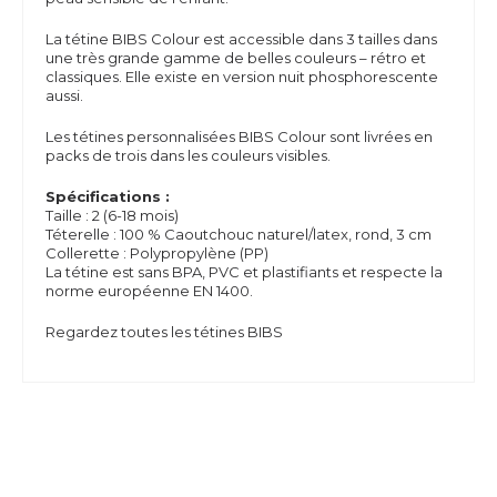
La tétine BIBS Colour est accessible dans 3 tailles dans
une très grande gamme de belles couleurs – rétro et
classiques. Elle existe en version nuit phosphorescente
aussi.
Les tétines personnalisées BIBS Colour sont livrées en
packs de trois dans les couleurs visibles.
Spécifications :
Taille : 2 (6-18 mois)
Téterelle : 100 % Caoutchouc naturel/latex, rond, 3 cm
Collerette : Polypropylène (PP)
La tétine est sans
BPA,
PVC et plastifiants et respecte la
norme européenne EN 1400.
Regardez toutes les tétines BIBS