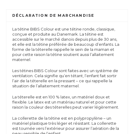
DÉCLARATION DE MARCHANDISE
La tétine BIBS Colour est une tétine ronde, classique,
conçue et produite au Danemark. La tétine est
accessible sur le marché danois depuis plus de 30 ans,
et elle est la tétine préférée de beaucoup d’enfants. La
forme de la téterelle rappelle le sein de la maman et
pour cette raison la tétine soutient aussi l’allaitement
maternel.
Les tétines BIBS Colour sont faites avec un système de
ventilation. Cela signifie qu’en tétant, l’enfant fait sortir
l’air de la téterelle en la pressant – ce qui rappelle la
situation de l’allaitement maternel.
La téterelle est en 100 % latex, un matériel doux et
flexible. Le latex est un matériau naturel et pour cette
raison la couleur des téterelles peut varier légèrement.
La collerette de la tétine est en polypropylène – un
matériel plastique très léger et résistant. La collerette
est tournée vers l’extérieur pour assurer l’aération de la
peau sensible de l’enfant.