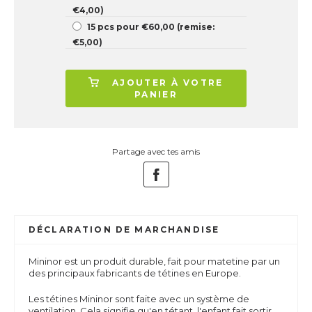
€4,00)
15 pcs pour €60,00 (remise:
€5,00)
AJOUTER À VOTRE
PANIER
Partage avec tes amis
DÉCLARATION DE MARCHANDISE
Mininor est un produit durable, fait pour matetine par un
des principaux fabricants de tétines en Europe.
Les tétines Mininor sont faite avec un système de
ventilation. Cela signifie qu'en tétant, l'enfant fait sortir