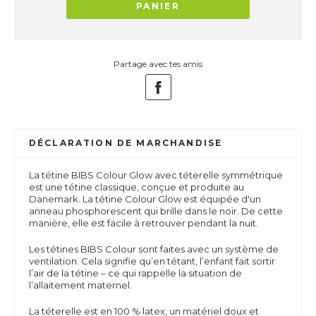
PANIER
Partage avec tes amis
DÉCLARATION DE MARCHANDISE
La tétine BIBS Colour Glow avec téterelle symmétrique
est une tétine classique, conçue et produite au
Danemark. La tétine Colour Glow est équipée d'un
anneau phosphorescent qui brille dans le noir. De cette
manière, elle est facile à retrouver pendant la nuit.
Les tétines BIBS Colour sont faites avec un système de
ventilation. Cela signifie qu’en tétant, l’enfant fait sortir
l’air de la tétine – ce qui rappelle la situation de
l’allaitement maternel.
La téterelle est en 100 % latex, un matériel doux et