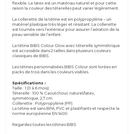
flexible. Le latex est un matériau naturel et pour cette
raison la couleur des téterelles peut varier légèrement.
La collerette de la tétine est en polypropylène – un
matériel plastique très léger et résistant. La collerette
est tournée vers l’extérieur pour assurer l’aération de la
peau sensible de l’enfant.
La tétine BIBS Colour Glow avec téterelle symmétrique
est accessible dans 2 tailles dans plusieurs couleurs
classiques de BIBS.
Les tétines personnalisées BIBS Colour sont livrées en
packs de trois dans les couleurs visibles.
Spécifications :
Taille : 1 (0 à 6 mois)
Téterelle : 100 % Caoutchouc naturel/latex,
symmétrique, 2,7 cm
Collerette : Polypropylène (PP)
La tétine est sans
BPA,
PVC et plastifiants et respecte la
norme européenne EN 1400.
Regardez toutes les tétines BIBS