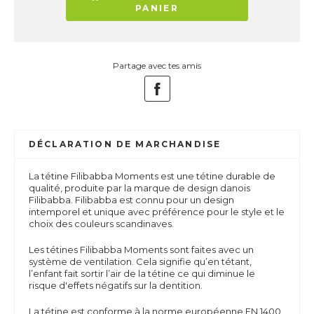
PANIER
Partage avec tes amis
DÉCLARATION DE MARCHANDISE
La tétine Filibabba Moments est une tétine durable de
qualité, produite par la marque de design danois
Filibabba. Filibabba est connu pour un design
intemporel et unique avec préférence pour le style et le
choix des couleurs scandinaves.
Les tétines Filibabba Moments sont faites avec un
système de ventilation. Cela signifie qu’en tétant,
l’enfant fait sortir l’air de la tétine ce qui diminue le
risque
d'effets négatifs sur la dentition.
La tétine est conforme à la norme européenne EN 1400