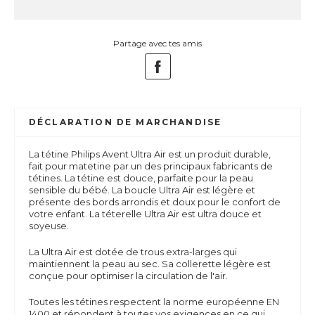
Partage avec tes amis
DÉCLARATION DE MARCHANDISE
La tétine Philips Avent Ultra Air est un produit durable,
fait pour matetine par un des principaux fabricants de
tétines. La tétine est douce, parfaite pour la peau
sensible du bébé. La boucle Ultra Air est légère et
présente des bords arrondis et doux pour le confort de
votre enfant. La téterelle Ultra Air est ultra douce et
soyeuse.
La Ultra Air est dotée de trous extra-larges qui
maintiennent la peau au sec. Sa collerette légère est
conçue pour optimiser la circulation de l'air.
Toutes les tétines respectent la norme européenne EN
1400 et répondent à toutes vos exigences en ce qui