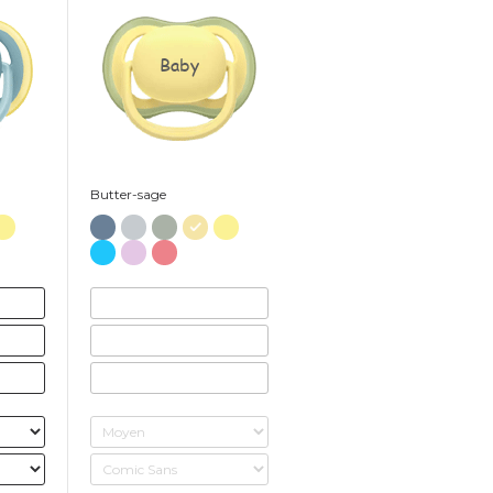
Baby
Butter-sage