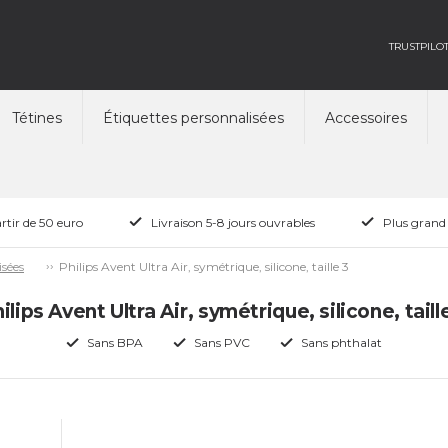
TRUSTPILO
Tétines
Étiquettes personnalisées
Accessoires
rtir de 50 euro
Livraison 5-8 jours ouvrables
Plus grand
Philips Avent Ultra Air, symétrique, silicone, taille 3
isées
ilips Avent Ultra Air, symétrique, silicone, taill
Sans BPA
Sans PVC
Sans phthalat