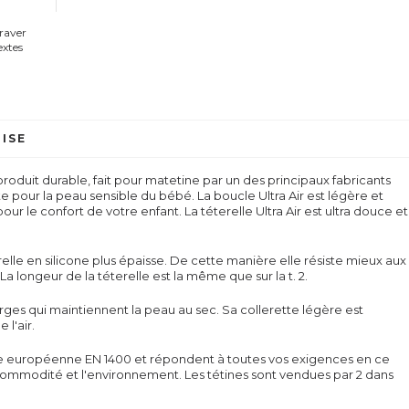
graver
extes
ISE
n produit durable, fait pour matetine par un des principaux fabricants
te pour la peau sensible du bébé. La boucle Ultra Air est légère et
ur le confort de votre enfant. La téterelle Ultra Air est ultra douce et
elle en silicone plus épaisse. De cette manière elle résiste mieux aux
La longeur de la téterelle est la même que sur la t. 2.
larges qui maintiennent la peau au sec. Sa collerette légère est
 l'air.
me européenne EN 1400 et répondent à toutes vos exigences en ce
la commodité et l'environnement. Les tétines sont vendues par 2 dans