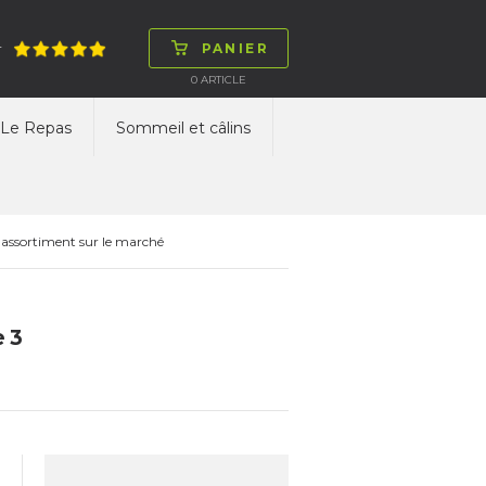
PANIER
T
0
ARTICLE
Le Repas
Sommeil et câlins
 assortiment sur le marché
e 3