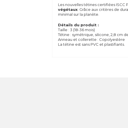
Les nouvelles tétines certifiées ISCC P
végétaux
.
Grâce aux critères de dura
minimal sur la planète.
D
étails du produit :
Taille : 3 (18-36 mois)
Tétine : symétrique, silicone, 2,8 cm d
Anneau et collerette : Copolyestère
La tétine est sans PVC et plastifiants.