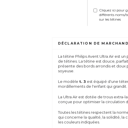
Cliquez ici pour 
différents noms/t
sur les tétines
DÉCLARATION DE MARCHAND
La tétine Philips Avent Ultra Air est u
de tétines. La tétine est douce, parfai
présente des bords arrondis et doux po
soyeuse.
Le modèle
t. 3
est équipé d'une téter
mordillements de l'enfant qui grandit. 
La Ultra Air est dotée de trous extra-
conçue pour optimiser la circulation de
Toutes les tétines respectent la nor
qui concerne la qualité, la solidité, 
les couleurs indiquées.