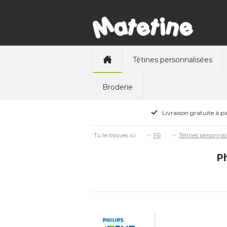
Tétines personnalisées
Broderie
Livraison gratuite à pa
Tu te trouves ici
FR
Tétines personnal
Ph