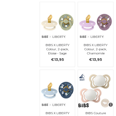
t. 1
BIBS X LIBERTY
BIBS X LIBERTY
Colour, 2-pack,
Colour, 2-pack,
Eloise - Sage
Chamomile
Mix,
Lawn - Violet
€13,95
€13,95
orthodontique,
Sky Mix,
t. 1
orthodontique,
t. 1
BIBS X LIBERTY
BIBS Couture