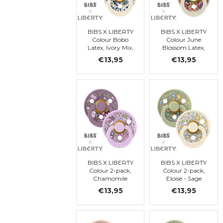
BIBS X LIBERTY
BIBS X LIBERTY
Colour Bobo
Colour June
Latex, Ivory Mix,
Blossom Latex,
t 2
Blush Mix, t 2
€13,95
€13,95
BIBS X LIBERTY
BIBS X LIBERTY
Colour 2-pack,
Colour 2-pack,
Chamomile
Eloise - Sage
Lawn - Violet
Mix, ronde, t. 2
€13,95
€13,95
Sky Mix, ronde,
t. 2