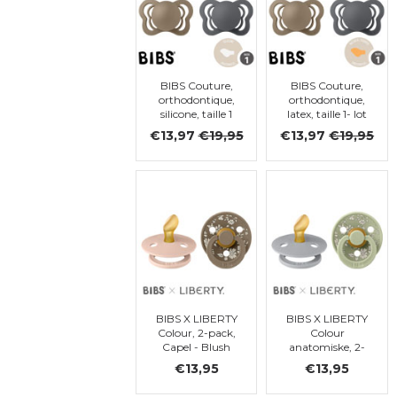
BIBS Couture,
BIBS Couture,
orthodontique,
orthodontique,
silicone, taille 1
latex, taille 1- lot
(Steel Blue, Iron,
de 4 (Steel Blue,
€13,97
€19,95
€13,97
€19,95
Hunter green,
Iron, Hunter
Dark Oak)
green, Dark
Oak)
BIBS X LIBERTY
BIBS X LIBERTY
Colour, 2-pack,
Colour
Capel - Blush
anatomiske, 2-
Mix,
pack, Capel -
€13,95
€13,95
orthodontique,
Sage Mix,
t. 1
orthodontique,