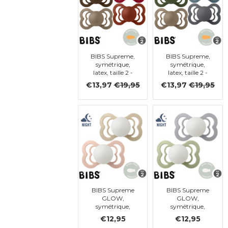
BIBS Supreme,
BIBS Supreme,
symétrique,
symétrique,
latex, taille 2 -
latex, taille 2 -
lot de 4 (Mocha,
lot de 4 (Petrol,
€13,97
€19,95
€13,97
€19,95
Dark oak, Ruby,
Iron, Hunter
Rust)
green, Dark
Oak)
BIBS Supreme
BIBS Supreme
GLOW,
GLOW,
symétrique,
symétrique,
latex, 6-18 mois
latex, 6-18 mois
€12,95
€12,95
(taille 2)
(taille 2)