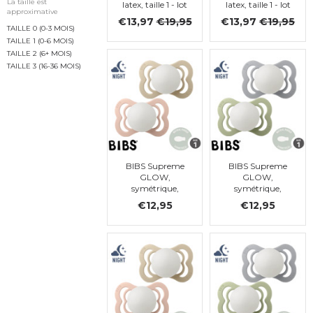
La taille est
latex, taille 1 - lot
latex, taille 1 - lot
approximative
de 4 (Mocha,
de 4 (Petrol,
€13,97
€19,95
€13,97
€19,95
Dark oak, Ruby,
Iron, Hunter
TAILLE 0 (0-3 MOIS)
Rust)
green, Dark
TAILLE 1 (0-6 MOIS)
Oak)
TAILLE 2 (6+ MOIS)
TAILLE 3 (16-36 MOIS)
BIBS Supreme
BIBS Supreme
GLOW,
GLOW,
symétrique,
symétrique,
latex, 0-6 mois
latex, 0-6 mois
€12,95
€12,95
(taille 1)
(taille 1)