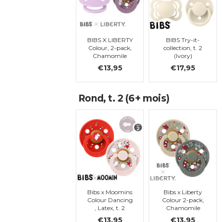
BIBS X LIBERTY
BIBS Try-it-
Colour, 2-pack,
collection, t. 2
Chamomile
(Ivory)
Lawn - Violet
€13,95
€17,95
Sky Mix,
symétrique, t. 2
Rond, t. 2 (6+ mois)
Bibs x Moomins
Bibs x Liberty
Colour Dancing
Colour 2-pack,
, Latex, t. 2
Chamomile
Lawn - Pine
€13,95
€13,95