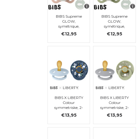
BIBS Supreme
BIBS Supreme
GLOW,
GLOW,
symétrique,
symétrique,
silicone, 0-6
silicone, 0-6
€12,95
€12,95
mois (taille 1)
mois (taille 1)
BIBS X LIBERTY
BIBS X LIBERTY
Colour
Colour
symmetriske, 2-
symmetriske, 2-
pack,
pack, Capel -
€13,95
€13,95
Chamomile
Sage Mix,
Lawn - Baby
symétrique, t. 1
Blue Mix, ronde,
t. 1