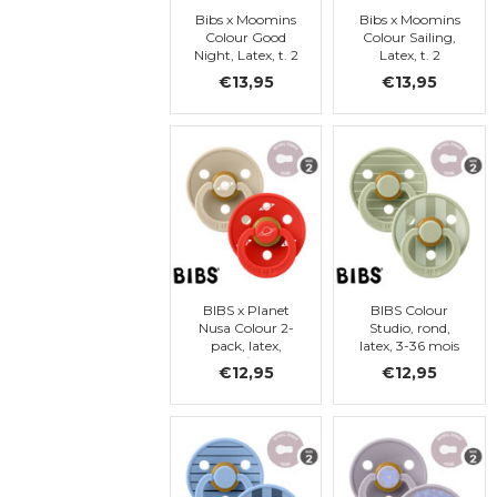
Bibs x Moomins
Bibs x Moomins
Colour Good
Colour Sailing,
Night, Latex, t. 2
Latex, t. 2
€13,95
€13,95
BIBS x Planet
BIBS Colour
Nusa Colour 2-
Studio, rond,
pack, latex,
latex, 3-36 mois
Vanilla/Candy
(taille 2)
€12,95
€12,95
Apple - t. 2