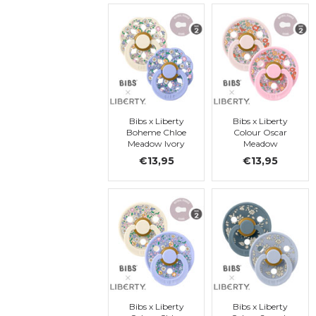
Bibs x Liberty
Bibs x Liberty
Boheme Chloe
Colour Oscar
Meadow Ivory
Meadow
Mix, latex. t. 2
Blossom Mix
€13,95
€13,95
Latex, taille 2
Bibs x Liberty
Bibs x Liberty