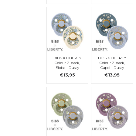
t. 1
t. 1
BIBS X LIBERTY
BIBS X LIBERTY
Colour 2-pack,
Colour 2-pack,
Eloise - Dusty
Capel - Dusty
Blue Mix, ronde,
Blue Mix, ronde,
€13,95
€13,95
t. 1
t. 1