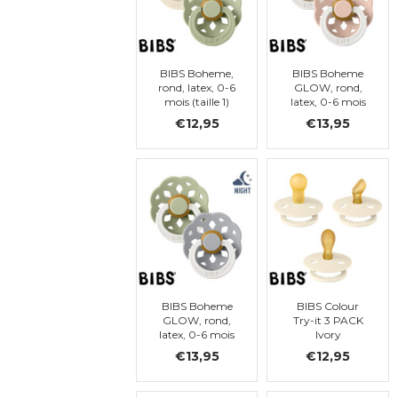
BIBS Boheme,
BIBS Boheme
rond, latex, 0-6
GLOW, rond,
mois (taille 1)
latex, 0-6 mois
(taille 1)
€12,95
€13,95
BIBS Boheme
BIBS Colour
GLOW, rond,
Try-it 3 PACK
latex, 0-6 mois
Ivory
(taille 1)
€13,95
€12,95