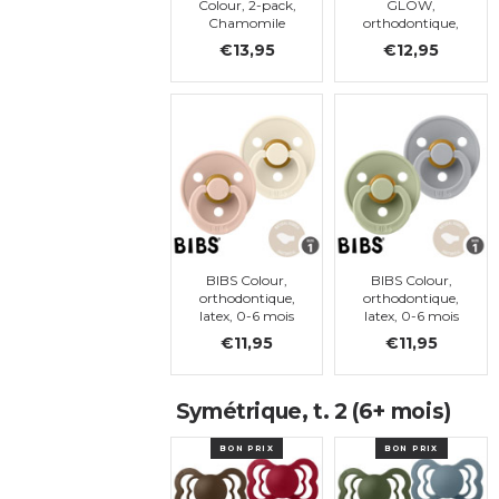
Colour, 2-pack,
GLOW,
Chamomile
orthodontique,
Lawn - Baby
latex , taille 1
€13,95
€12,95
Blue Mix,
orthodontique,
t. 1
BIBS Colour,
BIBS Colour,
orthodontique,
orthodontique,
latex, 0-6 mois
latex, 0-6 mois
(taille 1)
(taille 1)
€11,95
€11,95
Symétrique, t. 2 (6+ mois)
BON PRIX
BON PRIX