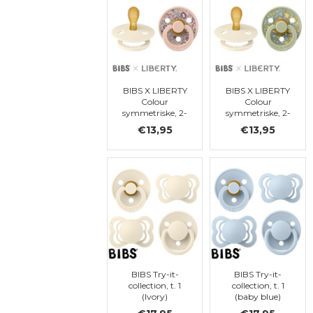
BIBS X LIBERTY
BIBS X LIBERTY
Colour
Colour
symmetriske, 2-
symmetriske, 2-
pack, Eloise -
pack, Eloise -
€13,95
€13,95
Blush Mix,
Sage Mix,
symétrique, t. 1
symétrique, t. 1
BIBS Try-it-
BIBS Try-it-
collection, t. 1
collection, t. 1
(Ivory)
(baby blue)