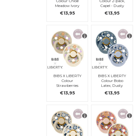
Colour Chloe
Colour 2-pack,
Meadow Ivory
Capel - Dusty
Mix Látex, taille
Blue, ronde, t. 2
€13,95
€13,95
2
BIBS X LIBERTY
BIBS X LIBERTY
Colour
Colour Bobo
Strawberries
Latex, Dusty
and Cream
Blue Mix t2
€13,95
€13,95
Latex, Ivory Mix
t2