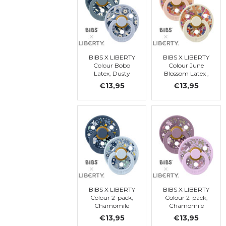
BIBS X LIBERTY
BIBS X LIBERTY
Colour Bobo
Colour June
Latex, Dusty
Blossom Latex ,
Blue Mix, t1
Blush Mix, t1
€13,95
€13,95
BIBS X LIBERTY
BIBS X LIBERTY
Colour 2-pack,
Colour 2-pack,
Chamomile
Chamomile
Lawn - Baby
Lawn - Violet
€13,95
€13,95
Blue Mix, ronde,
Sky Mix, ronde,