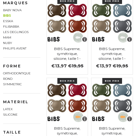
BON PRIX
BON PRIX
MARQUES
BABY NOVA
BIBS
ESSKA
FILIBABBA
LES DEGLINGOS
MAM
NUBY
BIBS Supreme,
BIBS Supreme,
PHILIPS AVENT
symétrique,
symétrique,
silicone, taille 1 -
silicone, taille 1 -
lot de 4 (Mocha,
lot de 4 (Petrol,
€13,97
€19,95
€13,97
€19,95
FORME
Dark oak, Ruby,
Iron, Hunter
Rust)
green, Dark
ORTHODONTIQUE
Oak)
ROND
BON PRIX
BON PRIX
SYMMETRIC
MATERIEL
LATEX
SILICONE
BIBS Supreme,
BIBS Supreme,
TAILLE
symétrique,
symétrique,