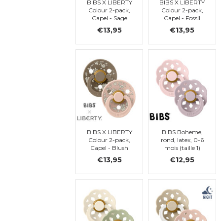
BIBS X LIBERTY
BIBS X LIBERTY
Colour 2-pack,
Colour 2-pack,
Capel - Sage
Capel - Fossil
Mix, ronde, t. 1
Grey Mix, ronde,
€13,95
€13,95
t. 1
BIBS X LIBERTY
BIBS Boheme,
Colour 2-pack,
rond, latex, 0-6
Capel - Blush
mois (taille 1)
Mix, ronde, t. 1
€13,95
€12,95