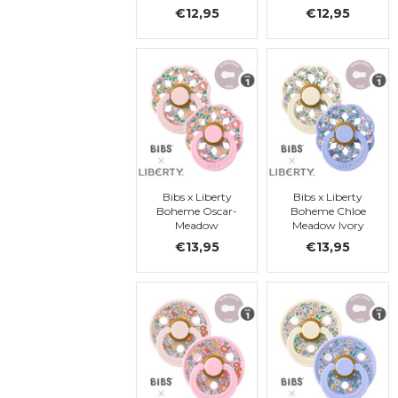
(taille 1)
(taille 1)
€12,95
€12,95
Bibs x Liberty
Bibs x Liberty
Boheme Oscar-
Boheme Chloe
Meadow
Meadow Ivory
Blossom Mix, t. 1
Mix, latex, t. 1
€13,95
€13,95