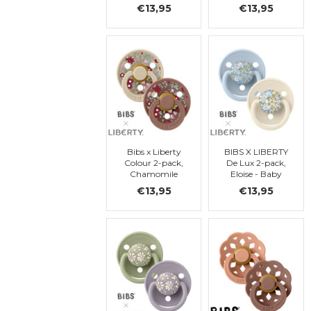
Grey Mix, ronde,
Mix, ronde, t 2
€13,95
€13,95
t. 2
Bibs x Liberty
BIBS X LIBERTY
Colour 2-pack,
De Lux 2-pack,
Chamomile
Eloise - Baby
Lawn -
Blue Mix, ronde,
€13,95
€13,95
Woodchuck Mix,
silicone. one
ronde, t. 2
size/TU