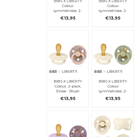
BIBS X LIBERTY
BIBS X LIBERTY
Colour
Colour
symmetriske, 2-
symmetriske, 2-
pack, Capel -
pack, Capel -
€13,95
€13,95
Blush Mix,
Sage Mix,
symétrique, t. 2
symétrique, t. 2
BIBS X LIBERTY
BIBS X LIBERTY
Colour, 2-pack,
Colour
Eloise - Blush
symmetriske, 2-
Mix, symétrique,
pack, Eloise -
€13,95
€13,95
t. 2
Sage Mix,
symétrique, t. 2