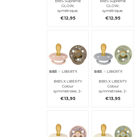
BIBS Supreme
BIBS Supreme
GLOW,
GLOW,
symétrique,
symétrique,
latex, 6-18 mois
latex, 6-18 mois
€12,95
€12,95
(taille 2)
(taille 2)
BIBS X LIBERTY
BIBS X LIBERTY
Colour
Colour
symmetriske, 2-
symmetriske, 2-
pack, Capel -
pack, Capel -
€13,95
€13,95
Blush Mix,
Sage Mix,
symétrique, t. 2
symétrique, t. 2