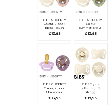
BIBS X LIBERTY
BIBS X LIBERTY
Colour, 2-pack,
Colour
Eloise - Blush
symmetriske, 2-
Mix, symétrique,
pack, Eloise -
€13,95
€13,95
t. 2
Sage Mix,
symétrique, t. 2
BIBS X LIBERTY
BIBS Try-it-
Colour, 2-pack,
collection, t. 2
Chamomile
(Ivory)
Lawn - Violet
€13,95
€17,95
Sky Mix,
symétrique, t. 2