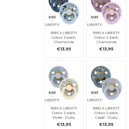
BIBS X LIBERTY
BIBS X LIBERTY
Colour 2-pack,
Colour 2-pack,
Chamomile
Chamomile
Lawn - Baby
Lawn - Violet
€13,95
€13,95
Blue Mix, ronde,
Sky Mix, ronde,
t. 1
t. 1
BIBS X LIBERTY
BIBS X LIBERTY
Colour 2-pack,
Colour 2-pack,
Eloise - Dusty
Capel - Dusty
Blue Mix, ronde,
Blue Mix, ronde,
€13,95
€13,95
t. 1
t. 1