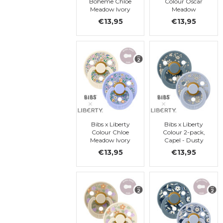
Boheme Chloe
Colour Oscar
Meadow Ivory
Meadow
Mix, latex. t. 2
Blossom Mix
€13,95
€13,95
Latex, taille 2
Bibs x Liberty
Bibs x Liberty
Colour Chloe
Colour 2-pack,
Meadow Ivory
Capel - Dusty
Mix Látex, taille
Blue, ronde, t. 2
€13,95
€13,95
2