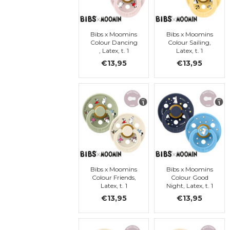
Bibs x Moomins
Bibs x Moomins
Colour Dancing
Colour Sailing,
, Latex, t. 1
Latex, t. 1
€13,95
€13,95
Bibs x Moomins
Bibs x Moomins
Colour Friends,
Colour Good
Latex, t. 1
Night, Latex, t. 1
€13,95
€13,95