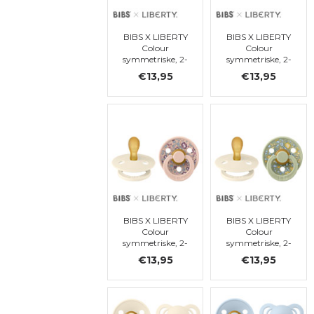
BIBS X LIBERTY
BIBS X LIBERTY
Colour
Colour
symmetriske, 2-
symmetriske, 2-
pack,
pack, Capel -
€13,95
€13,95
Chamomile
Sage Mix,
Lawn - Baby
symétrique, t. 1
Blue Mix, ronde,
t. 1
BIBS X LIBERTY
BIBS X LIBERTY
Colour
Colour
symmetriske, 2-
symmetriske, 2-
pack, Eloise -
pack, Eloise -
€13,95
€13,95
Blush Mix,
Sage Mix,
symétrique, t. 1
symétrique, t. 1