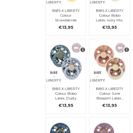
BIBS X LIBERTY
BIBS X LIBERTY
Colour
Colour Bobo
Strawberries
Latex, Ivory Mix,
and Cream -
t. 1
€13,95
€13,95
Pale Butter Mix,
t1
BIBS X LIBERTY
BIBS X LIBERTY
Colour Bobo
Colour June
Latex, Dusty
Blossom Latex ,
Blue Mix, t1
Blush Mix, t1
€13,95
€13,95