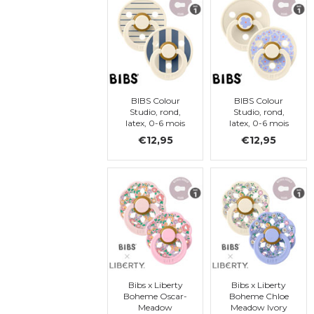
BIBS Colour
BIBS Colour
Studio, rond,
Studio, rond,
latex, 0-6 mois
latex, 0-6 mois
(taille 1)
(taille 1)
€12,95
€12,95
Bibs x Liberty
Bibs x Liberty
Boheme Oscar-
Boheme Chloe
Meadow
Meadow Ivory