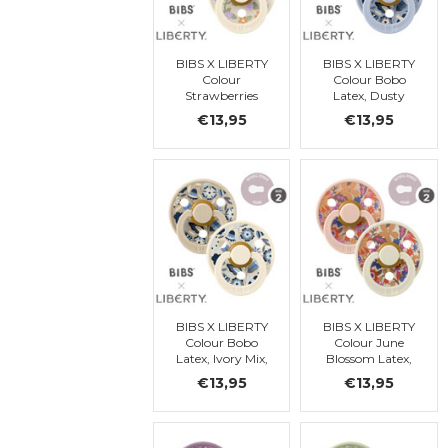
BIBS X LIBERTY
BIBS X LIBERTY
Colour
Colour Bobo
Strawberries
Latex, Dusty
and Cream
Blue Mix t2
€13,95
€13,95
Latex, Ivory Mix
t2
BIBS X LIBERTY
BIBS X LIBERTY
Colour Bobo
Colour June
Latex, Ivory Mix,
Blossom Latex,
t 2
Blush Mix, t 2
€13,95
€13,95