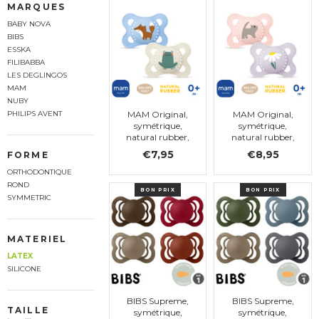
MARQUES
BABY NOVA
BIBS
ESSKA
FILIBABBA
LES DEGLINGOS
MAM
NUBY
MAM Original,
MAM Original,
PHILIPS AVENT
symétrique,
symétrique,
natural rubber,
natural rubber,
taille 1
taille 1
€7,95
€8,95
FORME
ORTHODONTIQUE
ROND
BON PRIX
BON PRIX
SYMMETRIC
MATERIEL
LATEX
SILICONE
BIBS Supreme,
BIBS Supreme,
TAILLE
symétrique,
symétrique,