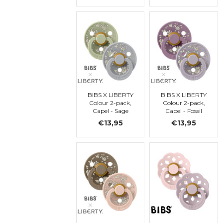
BIBS X LIBERTY
BIBS X LIBERTY
Colour 2-pack,
Colour 2-pack,
Capel - Sage
Capel - Fossil
Mix, ronde, t. 1
Grey Mix, ronde,
€13,95
€13,95
t. 1