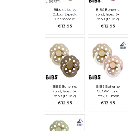
Bibs x Liberty
BIBS Boheme,
Colour 2-pack,
rond, latex, 6+
Chamomile
mois (taille 2)
Lawn -
€13,95
€12,95
Woodchuck Mix,
ronde, t. 2
BIBS Boheme,
BIBS Boheme
rond, latex, 6+
GLOW, rond,
mois (taille 2)
latex, 6+ mois
(taille 2)
€12,95
€13,95