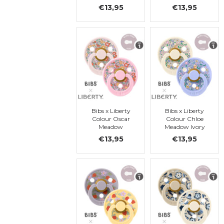
Blossom Mix, t. 1
Mix, latex, t. 1
€13,95
€13,95
Bibs x Liberty
Bibs x Liberty
Colour Oscar
Colour Chloe
Meadow
Meadow Ivory
Blossom Mix,
Mix, Latex, taille
€13,95
€13,95
Latex, taille 1
1