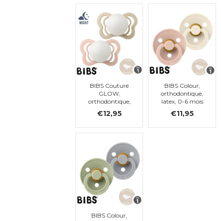
t. 1
t. 1
BIBS Couture
BIBS Colour,
GLOW,
orthodontique,
orthodontique,
latex, 0-6 mois
latex , taille 1
(taille 1)
€12,95
€11,95
BIBS Colour,