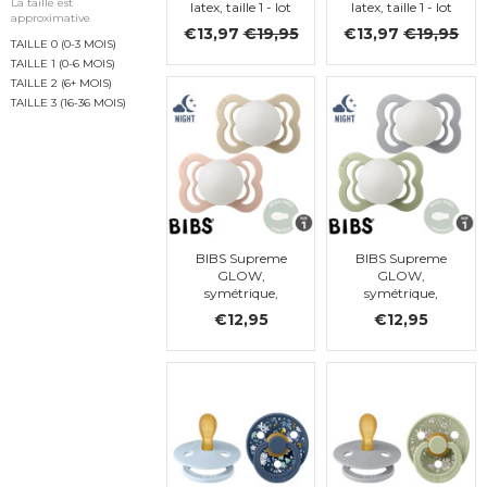
La taille est
latex, taille 1 - lot
latex, taille 1 - lot
approximative
de 4 (Mocha,
de 4 (Petrol,
€13,97
€19,95
€13,97
€19,95
Dark oak, Ruby,
Iron, Hunter
TAILLE 0 (0-3 MOIS)
Rust)
green, Dark
TAILLE 1 (0-6 MOIS)
Oak)
TAILLE 2 (6+ MOIS)
TAILLE 3 (16-36 MOIS)
BIBS Supreme
BIBS Supreme
GLOW,
GLOW,
symétrique,
symétrique,
latex, 0-6 mois
latex, 0-6 mois
€12,95
€12,95
(taille 1)
(taille 1)