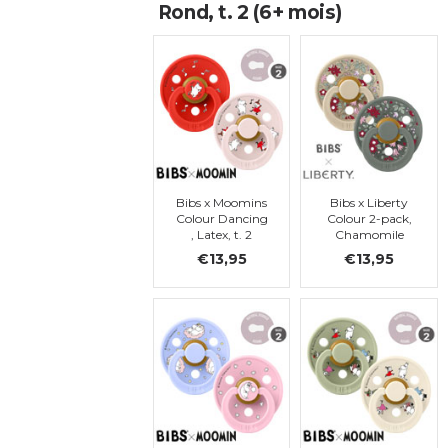
Rond, t. 2 (6+ mois)
Bibs x Moomins
Bibs x Liberty
Colour Dancing
Colour 2-pack,
, Latex, t. 2
Chamomile
Lawn - Pine
€13,95
€13,95
Mix, ronde, t. 2