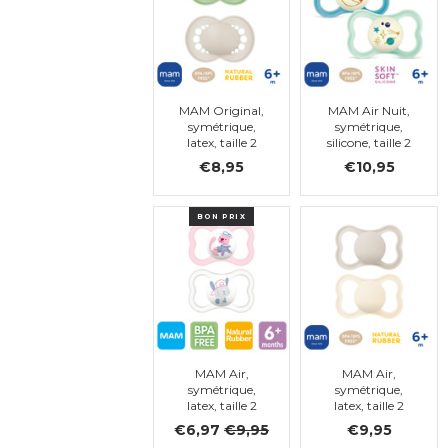
MAM Original,
MAM Air Nuit,
symétrique,
symétrique,
latex, taille 2
silicone, taille 2
€8,95
€10,95
BON PRIX
MAM Air,
MAM Air,
symétrique,
symétrique,
latex, taille 2
latex, taille 2
(rose,
€6,97
€9,95
€9,95
transparent)