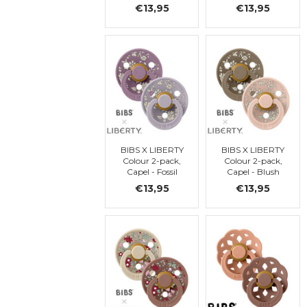
Mix, ronde, t. 2
Mix, ronde, t. 2
€13,95
€13,95
BIBS X LIBERTY
BIBS X LIBERTY
Colour 2-pack,
Colour 2-pack,
Capel - Fossil
Capel - Blush
Grey Mix, ronde,
Mix, ronde, t 2
€13,95
€13,95
t. 2