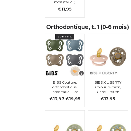
mois (taille 1)
€11,95
Orthodontique, t. 1 (0-6 mois)
BON PRIX
BIBS Couture,
BIBS X LIBERTY
orthodontique,
Colour, 2-pack,
latex, taille 1- lot
Capel - Blush
de 4 (Steel Blue,
Mix,
€13,97
€19,95
€13,95
Iron, Hunter
orthodontique,
green, Dark
t. 1
Oak)