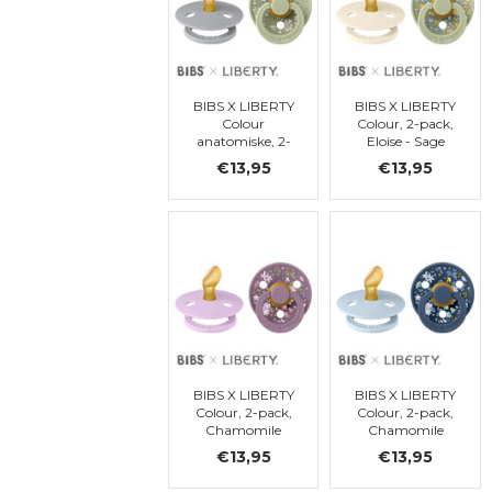
BIBS X LIBERTY
BIBS X LIBERTY
Colour
Colour, 2-pack,
anatomiske, 2-
Eloise - Sage
pack, Capel -
Mix,
€13,95
€13,95
Sage Mix,
orthodontique,
orthodontique,
t. 1
t. 1
BIBS X LIBERTY
BIBS X LIBERTY
Colour, 2-pack,
Colour, 2-pack,
Chamomile
Chamomile
Lawn - Violet
Lawn - Baby
€13,95
€13,95
Sky Mix,
Blue Mix,
orthodontique,
orthodontique,