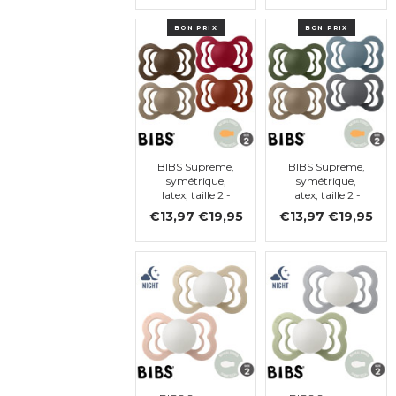
BON PRIX
BON PRIX
BIBS Supreme,
BIBS Supreme,
symétrique,
symétrique,
latex, taille 2 -
latex, taille 2 -
lot de 4 (Mocha,
lot de 4 (Petrol,
€13,97
€19,95
€13,97
€19,95
Dark oak, Ruby,
Iron, Hunter
Rust)
green, Dark
Oak)