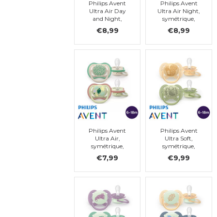
Philips Avent
Philips Avent
Ultra Air Day
Ultra Air Night,
and Night,
symétrique,
symétrique,
silicone, t.2
€8,99
€8,99
silicone, t.2
Philips Avent
Philips Avent
Ultra Air,
Ultra Soft,
symétrique,
symétrique,
silicone
silicone (6 à 18
€7,99
€9,99
mois)