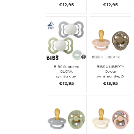
latex, 6-18 mois
silicone, 6-18
€12,95
€12,95
(taille 2)
mois (taille 2)
BIBS Supreme
BIBS X LIBERTY
GLOW,
Colour
symétrique,
symmetriske, 2-
silicone, 6-18
pack, Capel -
€12,95
€13,95
mois (taille 2)
Blush Mix,
symétrique, t. 2