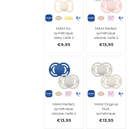
MAM Air,
MAM Perfect,
symétrique,
symétrique,
latex, taille 2
silicone, taille 2
(bleu)
€9,95
€13,95
MAM Perfect,
MAM Original
symétrique,
Nuit,
silicone, taille 2
symétrique,
silicone, taille 2
€13,95
€13,95
(nacre)