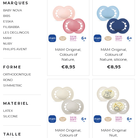
MARQUES
BABY NOVA
BIBS
ESSKA
FILIBABBA
LES DEGLINGOS
MAM
NUBY
MAM Original,
MAM Original,
PHILIPS AVENT
Colours of
Colours of
Nature,
Nature, silicone,
symétrique.
taille 2
€8,95
€8,95
FORME
silicone, taille 2
ORTHODONTIQUE
ROND
SYMMETRIC
MATERIEL
LATEX
SILICONE
MAM Original,
MAM Original
TAILLE
Colours of
Nuit,