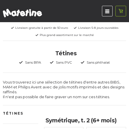
Livraison gratuite à partir de 50 euro
Livraison 5-8 jours ouvrables
Plus grand assortiment sur le marché
Tétines
Sans BPA
Sans PVC
Sans phthalat
Vous trouverez ici une sélection de tétines d'entre autres BIBS,
MAM et Philips Avent avec de jolis motifs imprimés et des designs
raffinés.
Il n'est pas possible de faire graver un nom sur ces tétines.
TÉTINES
Symétrique, t. 2 (6+ mois)