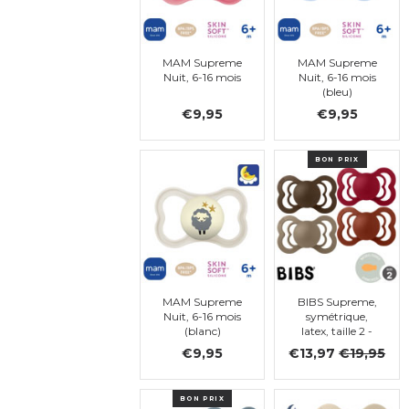
MAM Supreme
MAM Supreme
Nuit, 6-16 mois
Nuit, 6-16 mois
(bleu)
€9,95
€9,95
BON PRIX
MAM Supreme
BIBS Supreme,
Nuit, 6-16 mois
symétrique,
(blanc)
latex, taille 2 -
lot de 4 (Mocha,
€9,95
€13,97
€19,95
Dark oak, Ruby,
Rust)
BON PRIX