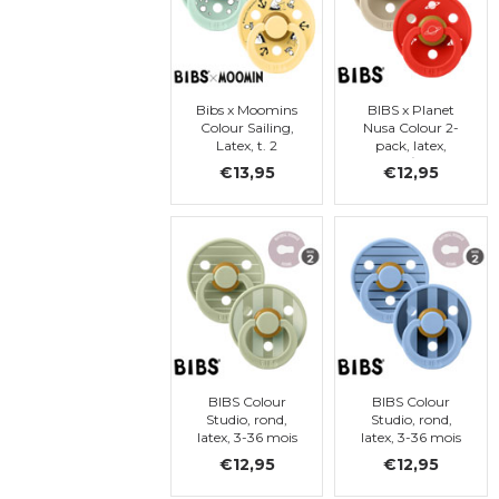
Bibs x Moomins
BIBS x Planet
Colour Sailing,
Nusa Colour 2-
Latex, t. 2
pack, latex,
Vanilla/Candy
€13,95
€12,95
Apple - t. 2
BIBS Colour
BIBS Colour
Studio, rond,
Studio, rond,
latex, 3-36 mois
latex, 3-36 mois
(taille 2)
(taille 2)
€12,95
€12,95