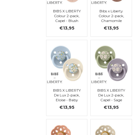
BIBS X LIBERTY
Bibs x Liberty
Colour 2-pack,
Colour 2-pack,
Capel - Blush
Chamomile
Mix, ronde, t 2
Lawn -
€13,95
€13,95
Woodchuck Mix,
ronde, t. 2
BIBS X LIBERTY
BIBS X LIBERTY
De Lux 2-pack,
De Lux 2-pack,
Eloise - Baby
Capel - Sage
Blue Mix, ronde,
Mix, one size/TU
€13,95
€13,95
silicone. one
size/TU