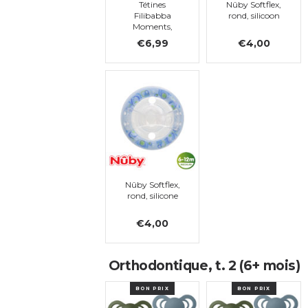
Tétines
Nûby Softflex,
Filibabba
rond, silicoon
Moments,
silicone, 0-36
€6,99
€4,00
mois
Nûby Softflex,
rond, silicone
€4,00
Orthodontique, t. 2 (6+ mois)
BON PRIX
BON PRIX