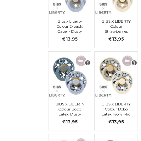
Bibs x Liberty
BIBS X LIBERTY
Colour 2-pack,
Colour
Capel - Dusty
Strawberries
Blue, ronde, t. 2
and Cream
€13,95
€13,95
Latex, Ivory Mix
t2
BIBS X LIBERTY
BIBS X LIBERTY
Colour Bobo
Colour Bobo
Latex, Dusty
Latex, Ivory Mix,
Blue Mix t2
t 2
€13,95
€13,95