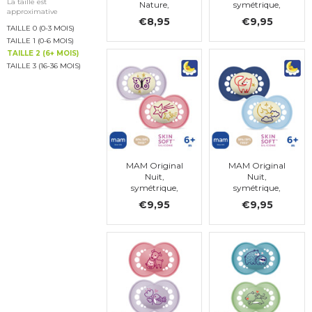
La taille est
Nature,
symétrique,
approximative
symétrique.
silicone, taille 2
€8,95
€9,95
silicone, taille 2
TAILLE 0 (0-3 MOIS)
TAILLE 1 (0-6 MOIS)
TAILLE 2 (6+ MOIS)
TAILLE 3 (16-36 MOIS)
MAM Original
MAM Original
Nuit,
Nuit,
symétrique,
symétrique,
silicone, taille 2
silicone, taille 2
€9,95
€9,95
(rose, nacre)
(bleu)