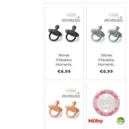
Tétines
Tétines
Filibabba
Filibabba
Moments,
Moments,
silicone, 0-36
silicone, 0-36
€6,99
€6,99
mois
mois