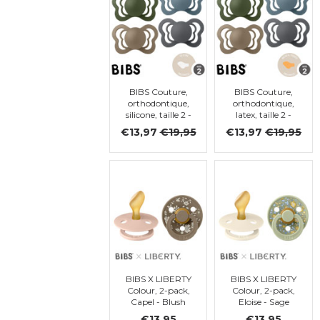
BIBS Couture,
BIBS Couture,
orthodontique,
orthodontique,
silicone, taille 2 -
latex, taille 2 -
lot de 4 (Steel
lot de 4 (Steel
€13,97
€19,95
€13,97
€19,95
Blue, Iron,
Blue, Iron,
Hunter green,
Hunter green,
Dark Oak)
Dark Oak)
BIBS X LIBERTY
BIBS X LIBERTY
Colour, 2-pack,
Colour, 2-pack,
Capel - Blush
Eloise - Sage
Mix,
Mix,
€13,95
€13,95