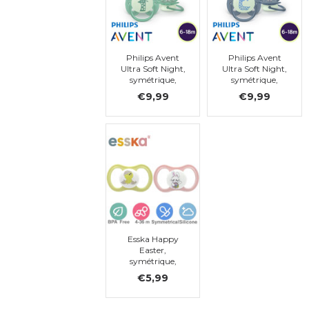
Philips Avent
Philips Avent
Ultra Soft Night,
Ultra Soft Night,
symétrique,
symétrique,
silicone
silicone, t.2 (6-18
€9,99
€9,99
mois)
Esska Happy
Easter,
symétrique,
silicone, t..2
€5,99