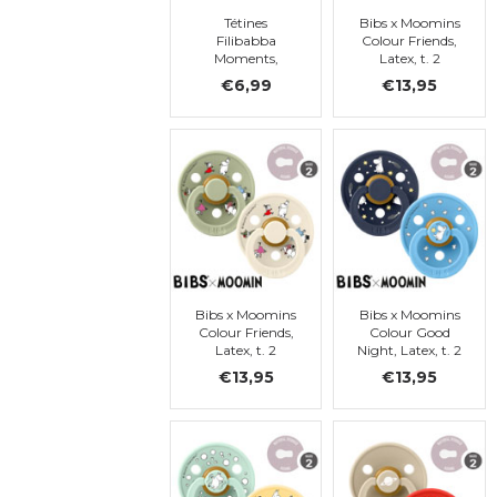
Tétines
Bibs x Moomins
Filibabba
Colour Friends,
Moments,
Latex, t. 2
silicone, 0-36
€6,99
€13,95
mois
Bibs x Moomins
Bibs x Moomins
Colour Friends,
Colour Good
Latex, t. 2
Night, Latex, t. 2
€13,95
€13,95