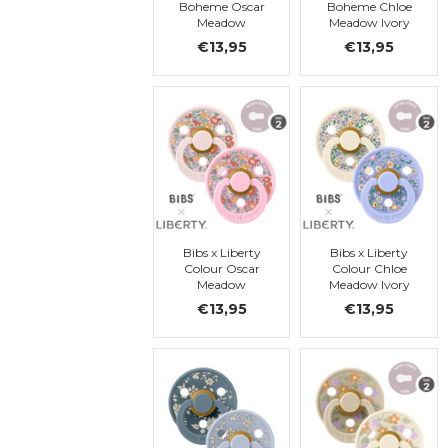
Boheme Oscar
Boheme Chloe
Meadow
Meadow Ivory
Blossom Mix,
Mix, latex. t. 2
€13,95
€13,95
Latex, Taille 2
Bibs x Liberty
Bibs x Liberty
Colour Oscar
Colour Chloe
Meadow
Meadow Ivory
Blossom Mix
Mix Látex, taille
€13,95
€13,95
Latex, taille 2
2