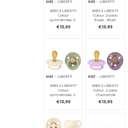
BIBS X LIBERTY
BIBS X LIBERTY
Colour
Colour, 2-pack,
symmetriske, 2-
Eloise - Blush
pack, Capel -
Mix, symétrique,
€13,95
€13,95
Sage Mix,
t. 2
symétrique, t. 2
BIBS X LIBERTY
BIBS X LIBERTY
Colour
Colour, 2-pack,
symmetriske, 2-
Chamomile
pack, Eloise -
Lawn - Violet
€13,95
€13,95
Sage Mix,
Sky Mix,
symétrique, t. 2
symétrique, t. 2