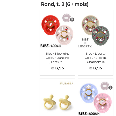
Rond, t. 2 (6+ mois)
Bibs x Moomins
Bibs x Liberty
Colour Dancing
Colour 2-pack,
, Latex, t. 2
Chamomile
Lawn - Pine
€13,95
€13,95
Mix, ronde, t. 2