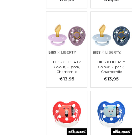
orthodontique,
orthodontique,
t. 2
t. 2
BIBS X LIBERTY
BIBS X LIBERTY
Colour, 2-pack,
Colour, 2-pack,
Chamomile
Chamomile
Lawn - Violet
Lawn - Baby
€13,95
€13,95
Sky Mix,
Blue Mix,
orthodontique t.
orthodontique t.
2
2