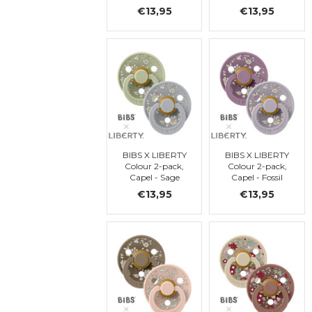
Mix, ronde, t. 2
Mix, ronde, t. 2
€13,95
€13,95
BIBS X LIBERTY
BIBS X LIBERTY
Colour 2-pack,
Colour 2-pack,
Capel - Sage
Capel - Fossil
Mix, ronde, t. 2
Grey Mix, ronde,
€13,95
€13,95
t. 2