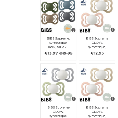
BIBS Supreme,
BIBS Supreme
symétrique,
GLOW,
latex, taille 2 -
symétrique,
lot de 4 (Petrol,
latex, 6-18 mois
€13,97
€19,95
€12,95
Iron, Hunter
(taille 2)
green, Dark
Oak)
BIBS Supreme
BIBS Supreme
GLOW,
GLOW,
symétrique,
symétrique,