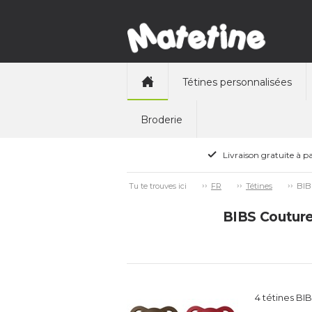
Tétines personnalisées
Broderie
Livraison gratuite à pa
BIB
Tu te trouves ici
FR
Tétines
BIBS Couture,
4 tétines BI