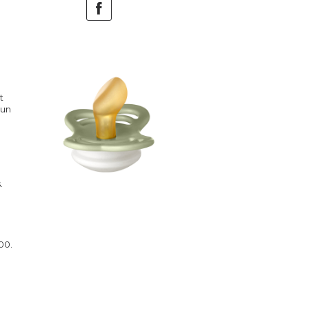
t
 un
.
00.