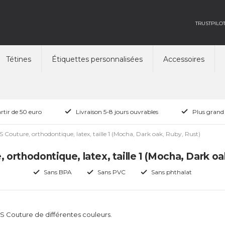
TRUSTPILO
Tétines
Étiquettes personnalisées
Accessoires
rtir de 50 euro
Livraison 5-8 jours ouvrables
Plus grand
S Couture, orthodontique, latex, taille 1 (Mocha, Dark oak, Ruby, Rust)
 orthodontique, latex, taille 1 (Mocha, Dark oa
Sans BPA
Sans PVC
Sans phthalat
BS Couture de différentes couleurs.