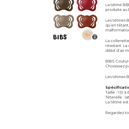
La tétine BI
produite au
Les tétines 
qu’en tétant,
malformation
La collerette
résistant. L
débit d’air 
BIBS Couture 
Choisissez p
Les tétines 
Spécificati
Taille : 1 (0 à
Téterelle : l
La tétine es
Regardez tou