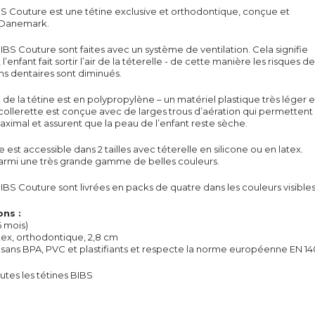
BS Couture est une tétine exclusive et orthodontique, conçue et
 Danemark.
BIBS Couture sont faites avec un système de ventilation. Cela signifie
 l’enfant fait sortir l’air de la téterelle - de cette manière les risques de
s dentaires sont diminués.
 de la tétine est en polypropylène – un matériel plastique très léger e
a collerette est conçue avec de larges trous d’aération qui permettent
maximal et assurent que la peau de l’enfant reste sèche.
est accessible dans 2 tailles avec téterelle en silicone ou en latex.
armi une très grande gamme de belles couleurs.
BIBS Couture sont livrées en packs de quatre dans les couleurs visibles
ons :
 6 mois)
atex, orthodontique, 2,8 cm
t sans
BPA,
PVC et plastifiants et respecte la norme européenne EN 14
tes les tétines BIBS