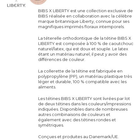
BIBS X LIBERTY est une collection exclusive de
BIBS réalisée en collaboration avec la célèbre
marque britannique Liberty, connue pour ses
magnifiques imprimés floraux intemporels.
La téterelle orthodontique de la
tétine
BIBS X
LIBERTY est composée à 100 % de caoutchouc
naturel/latex, qui est doux et souple. Le latex
étant un matériau naturel, il peut y avoir des
différences de couleur.
La collerette de la
tétine
est fabriquée en
polypropylène (PP), un matériau plastique très
léger et durable, 100 % compatible avec les
aliments.
Les
tétines
BIBS X LIBERTY sont livrées par lot
de deux
tétines
dans les couleurs/impressions
indiquées. Disponibles dans de nombreuses
autres combinaisons de couleurs et
également avec des tétines rondes et
symétriques.
Conçues et produites au Danemark/UE.