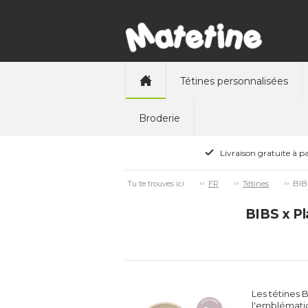
Tétines personnalisées
Broderie
Livraison gratuite à pa
BIB
Tu te trouves ici
FR
Tétines
BIBS x Pl
Les tétines 
l'emblémati