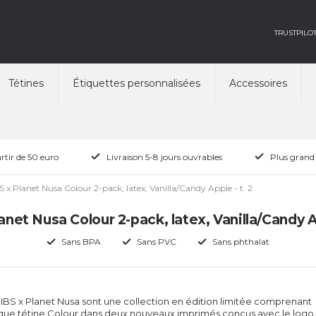
TRUSTPILO
Tétines
Étiquettes personnalisées
Accessoires
rtir de 50 euro
Livraison 5-8 jours ouvrables
Plus grand
S x Planet Nusa Colour 2-pack, latex, Vanilla/Candy Apple - t. 2
anet Nusa Colour 2-pack, latex, Vanilla/Candy Ap
Sans BPA
Sans PVC
Sans phthalat
BIBS x Planet Nusa sont une collection en édition limitée comprenant
que tétine Colour dans deux nouveaux imprimés conçus avec le logo