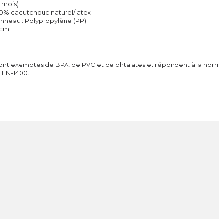
18 mois)
00% caoutchouc naturel/latex
anneau : Polypropylène (PP)
 cm
ont exemptes de BPA, de PVC et de phtalates et répondent à la nor
EN-1400.