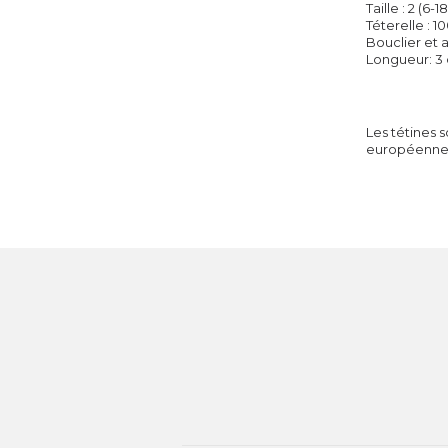
T
aille : 2 (6-
Téterelle
: 1
Bouclier et 
L
ongueur: 3
Les
tétines
s
européenne 