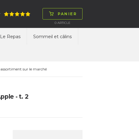
PANIER
T
0
ARTICLE
Le Repas
Sommeil et câlins
 assortiment sur le marché
ple - t. 2