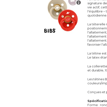
signature de
vie actif, c
l'équilibre –
quotidienne
La tét
erelle
r
positionneme
l'allaitement
l'allaitemen
l'allaitemen
favoriser l'a
La tétine es
Le latex étan
La
collerett
et durable, 
Les
tétines
B
couleurs/imp
Conçues et 
Spécificati
F
orme : ron