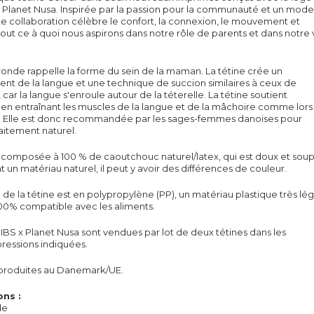
 Planet Nusa. Inspirée par la passion pour la communauté et un mod
ette collaboration célèbre le confort, la connexion, le mouvement et
 tout ce à quoi nous aspirons dans notre rôle de parents et dans notre 
.
onde rappelle la forme du sein de la maman. La tétine crée un
nt de la langue et une technique de succion similaires à ceux de
, car la langue s'enroule autour de la tét
erelle
. La
tétine
soutient
t en entraînant les muscles de la langue et de la mâchoire comme lors
t. Elle est donc recommandée par les sages-femmes danoises pour
llaitement naturel.
t composée à 100 % de caoutchouc naturel/latex, qui est doux et soup
t un matériau naturel, il peut y avoir des différences de couleur.
e
de la tétine est en polypropylène (PP), un matériau plastique très lé
100% compatible avec les aliments.
IBS x Planet Nusa sont vendues par lot de deux
tétines
dans les
ressions indiquées.
produites au Danemark/UE.
ons :
de