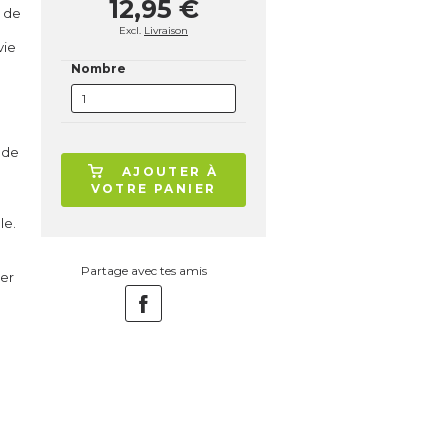
12,95 €
e de
Excl.
Livraison
vie
Nombre
 de
AJOUTER À
VOTRE PANIER
le.
Partage avec tes amis
ger