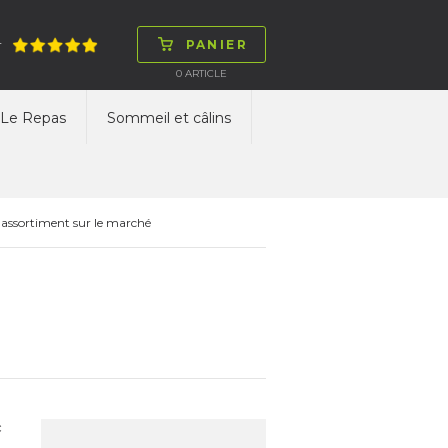
PANIER
T
0
ARTICLE
Le Repas
Sommeil et câlins
 assortiment sur le marché
c