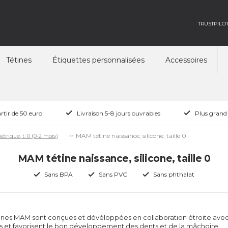
TRUSTPILO
Tétines
Étiquettes personnalisées
Accessoires
rtir de 50 euro
Livraison 5-8 jours ouvrables
Plus grand
MAM tétine naissance, silicone, taille 0
trique, t. 0 (0-2 mois)
MAM tétine naissance, silicone, taille 0
Sans BPA
Sans PVC
Sans phthalat
tines MAM sont conçues et dévéloppées en collaboration étroite ave
s et favorisent le bon développement des dents et de la mâchoire.