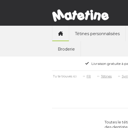
Tétines personnalisées
Broderie
Livraison gratuite à pa
Tu te trouves ici
FR
Tétines
Symé
Toutes le té
des dentiste