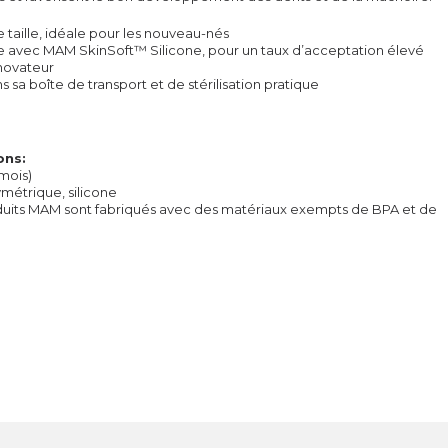
e taille, idéale pour les nouveau-nés
e avec MAM SkinSoft™ Silicone, pour un taux d’acceptation élevé
novateur
s sa boîte de transport et de stérilisation pratique
ons:
 mois)
ymétrique, silicone
duits MAM sont fabriqués avec des matériaux exempts de BPA et de