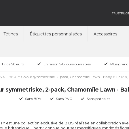
TRUSTPILO
Tétines
Étiquettes personnalisées
Accessoires
rtir de 50 euro
Livraison 5-8 jours ouvrables
Plus grand
S X LIBERTY Colour symmetriske, 2-pack, Chamomile Lawn - Baby Blue Mix, ro
r symmetriske, 2-pack, Chamomile Lawn - Baby 
Sans BPA
Sans PVC
Sans phthalat
TY est une collection exclusive de BIBS réalisée en collaboration ave
ue britannique Liberty, connue pour ses magnifiques imprimés flora