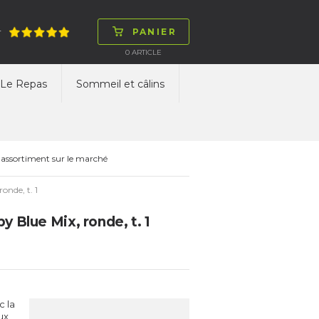
PANIER
T
0
ARTICLE
Le Repas
Sommeil et câlins
 assortiment sur le marché
nde, t. 1
Blue Mix, ronde, t. 1
c la
ux