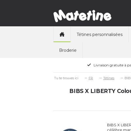
Tétines personnalisées
Broderie
Livraison gratuite à pa
BIB
Tu te trouves ici
FR
Tétines
BIBS X LIBERTY Colou
BIBS X LIBER
célèbre marq