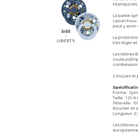
intemporels.
La partie sy
caoutchouc na
peut y avoir
La protectio
très léger e
Les
tétines
B
couleurs/imp
combinaison
Conçues et 
Spécificati
Forme : Sym
Taille : 1 (0-6
Téterelle
: 1
Bouclier et 
Longueur: 2
Les
tétines
s
européenne 