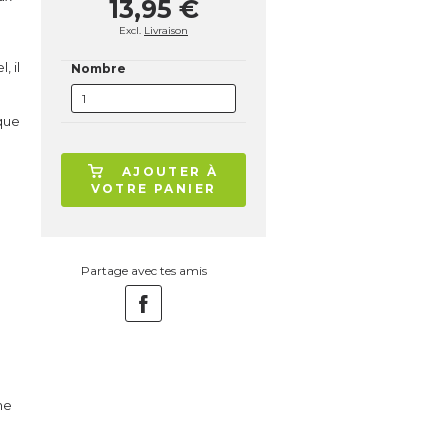
13,95 €
Excl.
Livraison
, il
Nombre
que
AJOUTER À
VOTRE PANIER
.
Partage avec tes amis
me