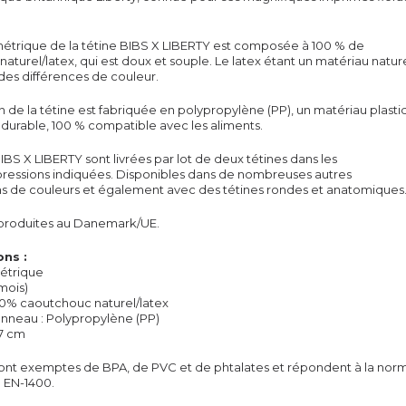
métrique de la
tétine
BIBS X LIBERTY est composée à 100 % de
turel/latex, qui est doux et souple. Le latex étant un matériau naturel
 des différences de couleur.
n de la
tétine
est fabriquée en polypropylène (PP), un matériau plasti
t durable, 100 % compatible avec les aliments.
IBS X LIBERTY sont livrées par lot de deux
tétines
dans les
ressions indiquées. Disponibles dans de nombreuses autres
s de couleurs et également avec des tétines rondes et anatomiques
produites au Danemark/UE.
ons :
étrique
 mois)
00% caoutchouc naturel/latex
anneau : Polypropylène (PP)
,7 cm
ont exemptes de BPA, de PVC et de phtalates et répondent à la nor
EN-1400.