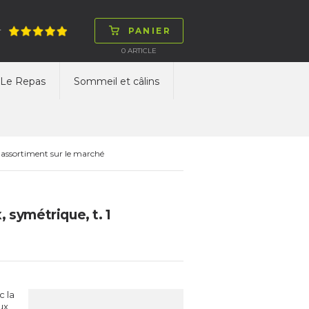
PANIER
T
0
ARTICLE
Le Repas
Sommeil et câlins
 assortiment sur le marché
 symétrique, t. 1
c la
ux