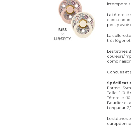
intemporels.
La téterelle
caoutchouc na
peut y avoir
La collerett
très léger e
Les
tétines
B
couleurs/imp
combinaison
Conçues et 
Spécificati
Forme : Sym
Taille : 1 (0-6
Téterelle
: 1
Bouclier et 
Longueur: 2
Les
tétines
s
européenne 