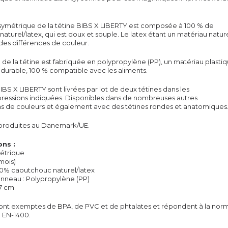
 symétrique de la
tétine
BIBS X LIBERTY est composée à 100 % de
turel/latex, qui est doux et souple. Le latex étant un matériau naturel
 des différences de couleur.
e de la
tétine
est fabriquée en polypropylène (PP), un matériau plasti
t durable, 100 % compatible avec les aliments.
IBS X LIBERTY sont livrées par lot de deux
tétines
dans les
ressions indiquées. Disponibles dans de nombreuses autres
s de couleurs et également avec des tétines rondes et anatomiques
produites au Danemark/UE.
ons :
étrique
 mois)
00% caoutchouc naturel/latex
anneau : Polypropylène (PP)
,7 cm
ont exemptes de BPA, de PVC et de phtalates et répondent à la nor
EN-1400.