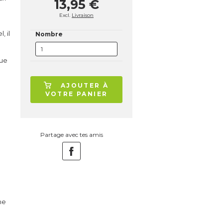
13,95 €
Excl.
Livraison
, il
Nombre
que
AJOUTER À
VOTRE PANIER
.
Partage avec tes amis
me