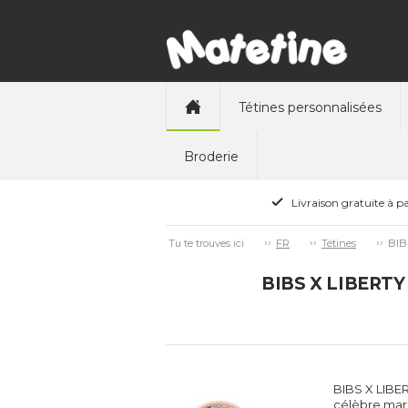
Tétines personnalisées
Broderie
Livraison gratuite à pa
BIB
Tu te trouves ici
FR
Tétines
BIBS X LIBERTY C
BIBS X LIBER
célèbre marq