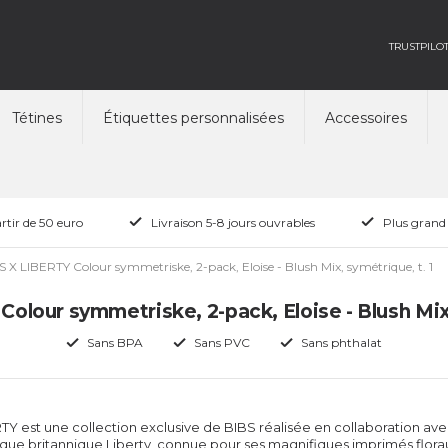
TRUSTPILO
Tétines
Étiquettes personnalisées
Accessoires
rtir de 50 euro
Livraison 5-8 jours ouvrables
Plus grand
S X LIBERTY Colour symmetriske, 2-pack, Eloise - Blush Mix, symétrique, t. 1
olour symmetriske, 2-pack, Eloise - Blush Mix,
Sans BPA
Sans PVC
Sans phthalat
TY est une collection exclusive de BIBS réalisée en collaboration ave
ue britannique Liberty, connue pour ses magnifiques imprimés flora