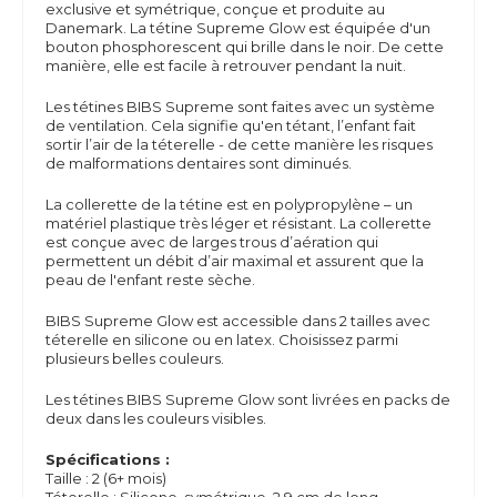
exclusive et symétrique, conçue et produite au
Danemark.
La tétine Supreme Glow est équipée d'un
bouton phosphorescent qui brille dans le noir. De cette
manière, elle est facile à retrouver pendant la nuit.
Les tétines BIBS Supreme sont faites avec un système
de ventilation. Cela signifie qu'en tétant, l’enfant fait
sortir l’air de la téterelle - de cette manière les risques
de malformations dentaires sont diminués.
La collerette de la tétine est en polypropylène – un
matériel plastique très léger et résistant. La collerette
est conçue avec de larges trous d’aération qui
permettent un débit d’air maximal et assurent que la
peau de l'enfant reste sèche.
BIBS Supreme
Glow
est accessible dans 2 tailles avec
téterelle en silicone ou en latex. Choisissez parmi
plusieurs belles couleurs.
Les tétines BIBS Supreme Glow sont livrées en packs de
deux dans les couleurs visibles.
Spécifications :
Taille : 2 (6+ mois)