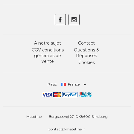
A notre sujet
Contact
CGV conditions
Questions &
générales de
Réponses
vente
Cookies
Pays:
France
Matetine
Bergsoesvej 27, DK8600 Silkeborg
contact@matetine.fr