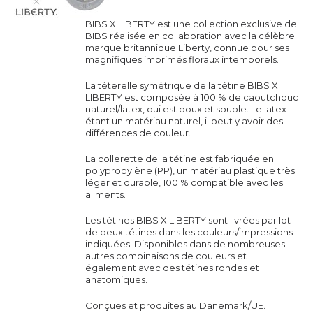
BIBS X LIBERTY est une collection exclusive de
BIBS réalisée en collaboration avec la célèbre
marque britannique Liberty, connue pour ses
magnifiques imprimés floraux intemporels.
La téterelle symétrique de la
tétine
BIBS X
LIBERTY est composée à 100 % de caoutchouc
naturel/latex, qui est doux et souple. Le latex
étant un matériau naturel, il peut y avoir des
différences de couleur.
La collerette de la
tétine
est fabriquée en
polypropylène (PP), un matériau plastique très
léger et durable, 100 % compatible avec les
aliments.
Les
tétines
BIBS X LIBERTY sont livrées par lot
de deux
tétines
dans les couleurs/impressions
indiquées. Disponibles dans de nombreuses
autres combinaisons de couleurs et
également avec des tétines rondes et
anatomiques.
Conçues et produites au Danemark/UE.