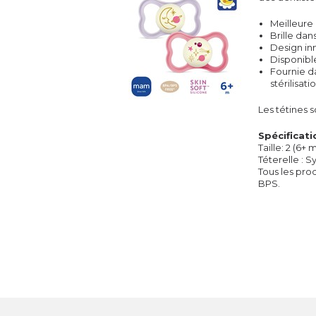
Meilleure 
Brille dans
Design i
Disponibl
Fournie d
stérilisat
Les tétines 
Spécificati
Taille: 2 (6+ 
Téterelle : S
Tous les pro
BPS.