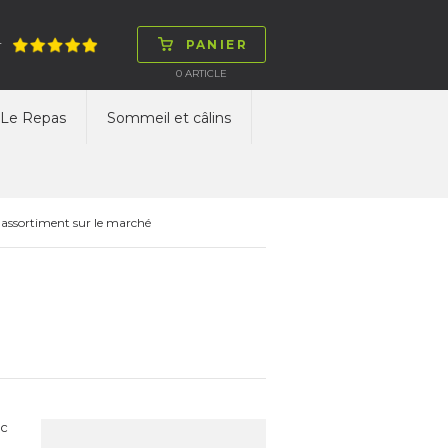
PANIER
T
0
ARTICLE
Le Repas
Sommeil et câlins
 assortiment sur le marché
ec