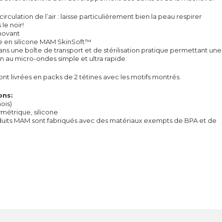
circulation de l’air : laisse particulièrement bien la peau respirer
 le noir!
nnovant
e en silicone MAM SkinSoft™
ans une boîte de transport et de stérilisation pratique permettant une
ion au micro-ondes simple et ultra rapide.
sont livrées en packs de 2 tétines avec les motifs montrés.
ons:
mois)
ymétrique, silicone
duits MAM sont fabriqués avec des matériaux exempts de BPA et de