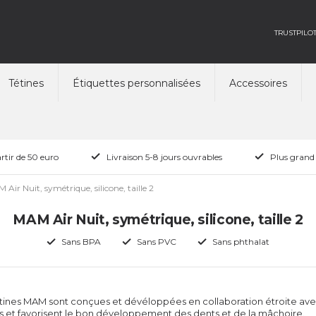
TRUSTPILO
Tétines
Étiquettes personnalisées
Accessoires
rtir de 50 euro
Livraison 5-8 jours ouvrables
Plus grand
Air Nuit, symétrique, silicone, taille 2
MAM Air Nuit, symétrique, silicone, taille 2
Sans BPA
Sans PVC
Sans phthalat
étines MAM sont conçues et dévéloppées en collaboration étroite av
s et favorisent le bon développement des dents et de la mâchoire.