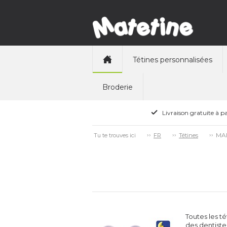
Tétines personnalisées
Broderie
Livraison gratuite à pa
MAM 
Tu te trouves ici
FR
Tétines
Toutes les t
des dentiste