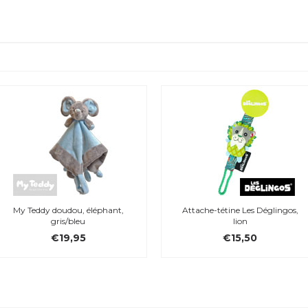
My Teddy doudou, éléphant,
Attache-tétine Les Déglingos,
gris/bleu
lion
€19,95
€15,50