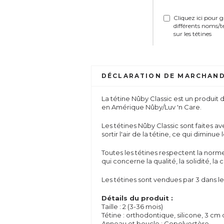
Cliquez ici pour 
différents noms/t
sur les tétines
DÉCLARATION DE MARCHAND
La tétine Nûby Classic est un produit 
en Amérique Nûby/Luv 'n Care.
Les tétines Nûby Classic sont faites av
sortir l'air de la tétine, ce qui diminue 
Toutes les tétines respectent la nor
qui concerne la qualité, la solidité, 
Les tétines sont vendues par 3 dans le
Détails du produit :
Taille : 2 (3-36 mois)
Tétine : orthodontique, silicone, 3 cm
Anneau et boucle : Copolyestère