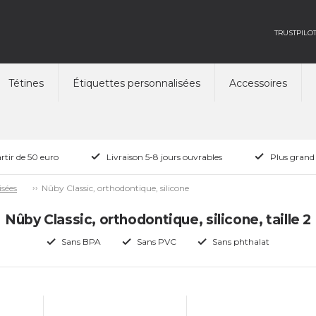
TRUSTPILO
Tétines
Étiquettes personnalisées
Accessoires
rtir de 50 euro
Livraison 5-8 jours ouvrables
Plus grand
Nûby Classic, orthodontique, silicone
isées
Nûby Classic, orthodontique, silicone, taille 2
Sans BPA
Sans PVC
Sans phthalat