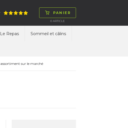
PANIER
T
0
ARTICLE
Le Repas
Sommeil et câlins
 assortiment sur le marché