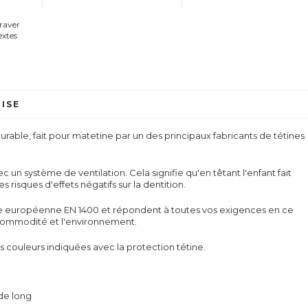
graver
extes
ISE
durable, fait pour matetine par un des principaux fabricants de tétines
ec un système de ventilation. Cela signifie qu'en têtant l'enfant fait
les risques d'effets négatifs sur la dentition.
me européenne EN 1400 et répondent à toutes vos exigences en ce
la commodité et l'environnement.
s couleurs indiquées avec la protection tétine.
 de long