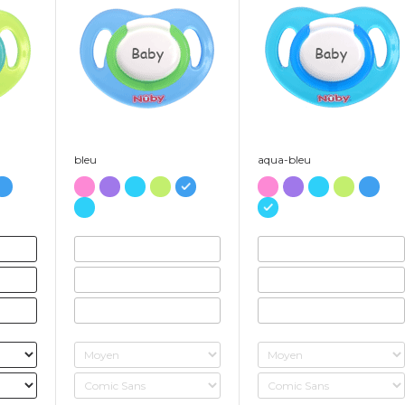
Baby
Baby
bleu
aqua-bleu