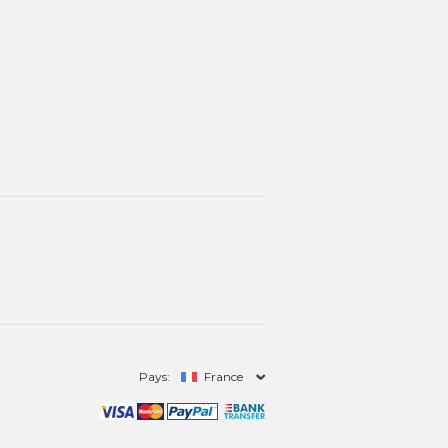
Pays:
France