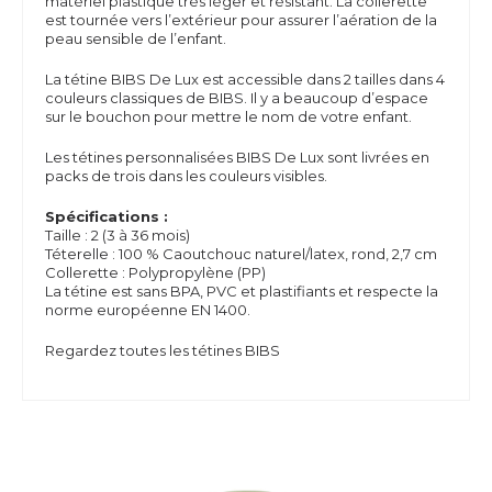
matériel plastique très léger et résistant. La collerette
est tournée vers l’extérieur pour assurer l’aération de la
peau sensible de l’enfant.
La tétine BIBS De Lux est accessible dans 2 tailles dans 4
couleurs classiques de BIBS. Il y a beaucoup d’espace
sur le bouchon pour mettre le nom de votre enfant.
Les tétines personnalisées BIBS De Lux sont livrées en
packs de trois dans les couleurs visibles.
Spécifications :
Taille : 2 (3 à 36 mois)
Téterelle : 100 % Caoutchouc naturel/latex, rond, 2,7 cm
Collerette : Polypropylène (PP)
La tétine est sans
BPA,
PVC et plastifiants et respecte la
norme européenne EN 1400.
Regardez toutes les tétines BIBS